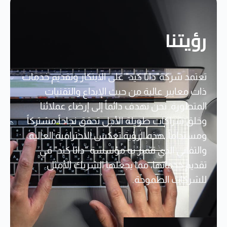
رؤيتنا
تعتمد شركة"داتا كيد" على الابتكار وتقديم خدمات
ذات معايير عالية من حيث الإبداع والتقنيات
المتطورة. نحن نهدف دائماً إلى إرضاء عملائنا
وخلق شراكات طويلة الأجل تحقق نجاحاً مشتركاً
ومستداماً. هذه الرؤية تعكس الاحترافية العالية
والتفاني الذي تتميز به مؤسسة "داتا كيد" في
تقديم خدماتها، مما يجعلها الشريك الأمثل
للشركات الطموحة.