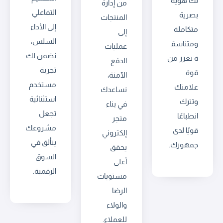
لك هوية
من إدارة
التفاعلي
بصرية
المنتجات
إلى الأداء
متكاملة
إلى
السلس،
ومتناسق
عمليات
نضمن لك
ة تعزز من
الدفع
تجربة
قوة
الآمنة،
مستخدم
علامتك
نساعدك
استثنائية
وتترك
في بناء
تجعل
انطباعًا
متجر
مشروعك
قويًا لدى
إلكتروني
يتألق في
جمهورك.
يحقق
السوق
أعلى
الرقمية.
مستويات
الرضا
والولاء
للعملاء.