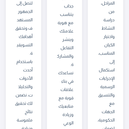
المراحل،
لتصل إلى
جذاب
من
الجمهور
يتناسب
دراسة
المستهد
مع هوية
النشاط
ف وتحقق
علامتك
واختيار
أهدافك
وينشر
الكيان
التسويقي
التفاعل
المناسب،
ة.
والمشارك
إلى
باستخدام
ة.
استكمال
أحدث
نساعدك
الإجراءات
الأدوات
في بناء
الرسمية
والتحليلا
علاقات
والتنسيق
ت، نضمن
قوية مع
مع
لك تحقيق
متابعيك
الجهات
نتائج
وزيادة
الحكومية،
ملموسة
الوعي
لضمان
وزيادة