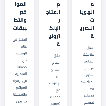
م
م
الموا
الهويا
المتاج
قع
ت
ر
والتط
البصري
الإلك
بيقات
ة
تروني
انطلق في
ة
عالم
اجعل
الرقمنة
علامتك
حقق
مع
التجارية
النجاح
خدماتنا
تبرز في
التجاري
المتميزة
سوق
عبر
في برمجة
المنافسة
الإنترنت
المواقع
مع
مع
والتطبيقا
خدمات
خدمات
ت. نحن
تصميم
تصميم