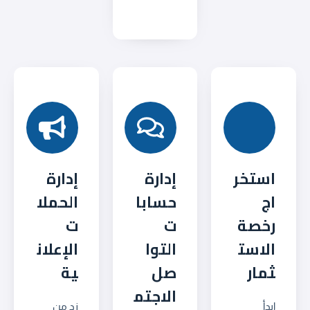
استخر
إدارة
إدارة
اج
حسابا
الحملا
رخصة
ت
ت
الاست
التوا
الإعلان
ثمار
صل
ية
الاجتم
ابدأ
زد من