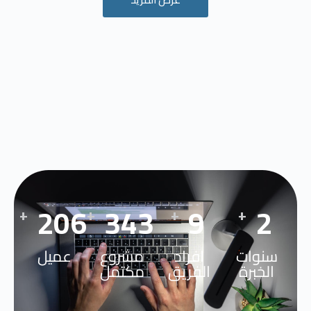
300
500
14
4
+
+
+
+
سنوات
افراد
مشروع
عميل
الخبرة
الفريق
مكتمل