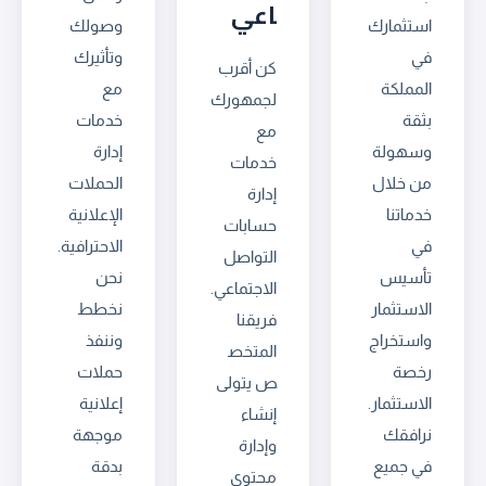
اعي
استثمارك
وصولك
في
وتأثيرك
كن أقرب
المملكة
مع
لجمهورك
بثقة
خدمات
مع
وسهولة
إدارة
خدمات
من خلال
الحملات
إدارة
خدماتنا
الإعلانية
حسابات
في
الاحترافية.
التواصل
تأسيس
نحن
الاجتماعي.
الاستثمار
نخطط
فريقنا
واستخراج
وننفذ
المتخص
رخصة
حملات
ص يتولى
الاستثمار.
إعلانية
إنشاء
نرافقك
موجهة
وإدارة
في جميع
بدقة
محتوى