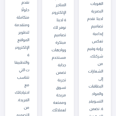
نقدم
الهويات
المتاجر
حلولاً
البصرية
الإلكتروني
متكاملة
لدينا. نقدم
ة لدينا.
ومتقدمة
تصاميم
نوفر لك
لتطوير
إبداعية
تصاميم
المواقع
تعكس
مبتكرة
الإلكتروني
رؤية وقيم
وواجهات
ة
شركتك،
مستخدم
والتطبيقا
من
جذابة
ت التي
الشعارات
تضمن
تتناسب
إلى
تجربة
مع
البطاقات
تسوق
احتياجاتك
والمواد
مريحة
الفريدة.
التسويقي
وممتعة
من
ة. نضمن
لعملائك.
التصميم