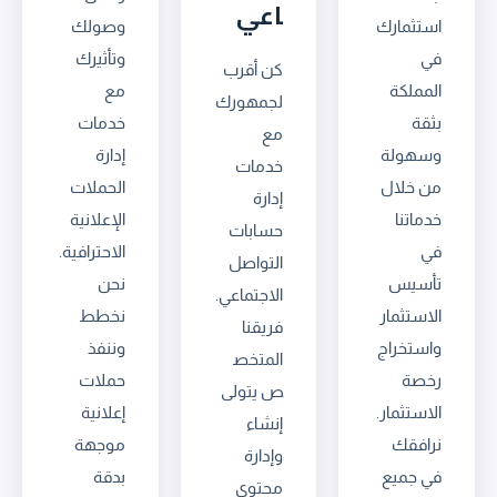
اعي
استثمارك
وصولك
في
وتأثيرك
كن أقرب
المملكة
مع
لجمهورك
بثقة
خدمات
مع
وسهولة
إدارة
خدمات
من خلال
الحملات
إدارة
خدماتنا
الإعلانية
حسابات
في
الاحترافية.
التواصل
تأسيس
نحن
الاجتماعي.
الاستثمار
نخطط
فريقنا
واستخراج
وننفذ
المتخص
رخصة
حملات
ص يتولى
الاستثمار.
إعلانية
إنشاء
نرافقك
موجهة
وإدارة
في جميع
بدقة
محتوى