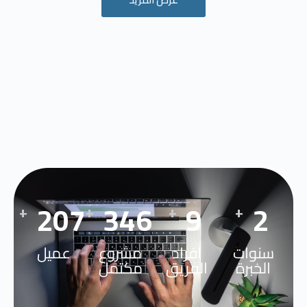
300
500
14
4
+
+
+
+
سنوات
افراد
مشروع
عميل
الخبرة
الفريق
مكتمل