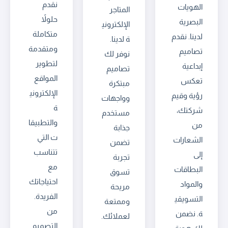
نقدم
الهويات
المتاجر
حلولاً
البصرية
الإلكتروني
متكاملة
لدينا. نقدم
ة لدينا.
ومتقدمة
تصاميم
نوفر لك
لتطوير
إبداعية
تصاميم
المواقع
تعكس
مبتكرة
الإلكتروني
رؤية وقيم
وواجهات
ة
شركتك،
مستخدم
والتطبيقا
من
جذابة
ت التي
الشعارات
تضمن
تتناسب
إلى
تجربة
مع
البطاقات
تسوق
احتياجاتك
والمواد
مريحة
الفريدة.
التسويقي
وممتعة
من
ة. نضمن
لعملائك.
التصميم