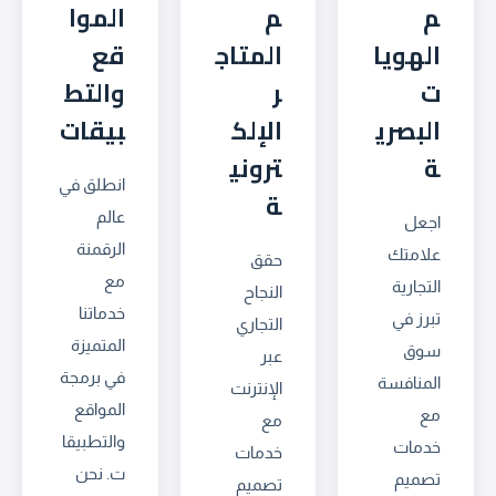
م
م
الموا
الهويا
المتاج
قع
ت
ر
والتط
البصري
الإلك
بيقات
ة
تروني
انطلق في
ة
عالم
اجعل
الرقمنة
علامتك
حقق
مع
التجارية
النجاح
خدماتنا
تبرز في
التجاري
المتميزة
سوق
عبر
في برمجة
المنافسة
الإنترنت
المواقع
مع
مع
والتطبيقا
خدمات
خدمات
ت. نحن
تصميم
تصميم