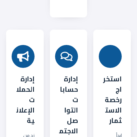
استخر
إدارة
إدارة
اج
حسابا
الحملا
رخصة
ت
ت
الاست
التوا
الإعلان
ثمار
صل
ية
الاجتم
ابدأ
زد من