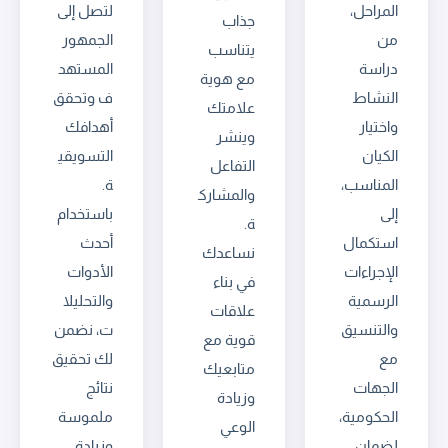
المراحل،
لتصل إلى
جذاب
من
الجمهور
يتناسب
دراسة
المستهد
مع هوية
النشاط
ف وتحقق
علامتك
واختيار
أهدافك
وينشر
الكيان
التسويقي
التفاعل
المناسب،
ة.
والمشارك
إلى
باستخدام
ة.
استكمال
أحدث
نساعدك
الإجراءات
الأدوات
في بناء
الرسمية
والتحليلا
علاقات
والتنسيق
ت، نضمن
قوية مع
مع
لك تحقيق
متابعيك
الجهات
نتائج
وزيادة
الحكومية،
ملموسة
الوعي
لضمان
وزيادة