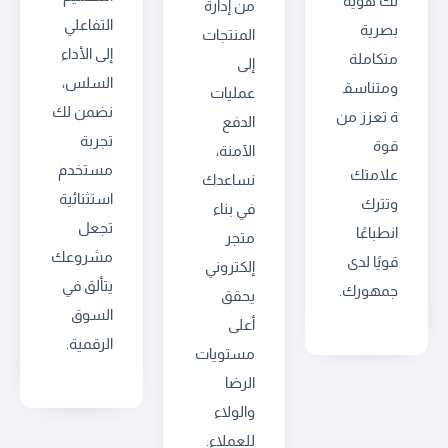
لك هوية
من إدارة
التفاعلي
بصرية
المنتجات
إلى الأداء
متكاملة
إلى
السلس،
ومتناسق
عمليات
نضمن لك
ة تعزز من
الدفع
تجربة
قوة
الآمنة،
مستخدم
علامتك
نساعدك
استثنائية
وتترك
في بناء
تجعل
انطباعًا
متجر
مشروعك
قويًا لدى
إلكتروني
يتألق في
جمهورك.
يحقق
السوق
أعلى
الرقمية.
مستويات
الرضا
والولاء
للعملاء.