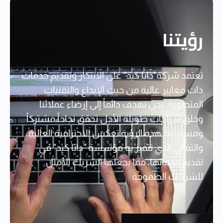
رؤيتنا
تعتمد شركة"داتا كيد" على الابتكار وتقديم خدمات
ذات معايير عالية من حيث الإبداع والتقنيات
المتطورة. نحن نهدف دائماً إلى إرضاء عملائنا
وخلق شراكات طويلة الأجل تحقق نجاحاً مشتركاً
ومستداماً. هذه الرؤية تعكس الاحترافية العالية
والتفاني الذي تتميز به مؤسسة "داتا كيد" في
تقديم خدماتها، مما يجعلها الشريك الأمثل
للشركات الطموحة.