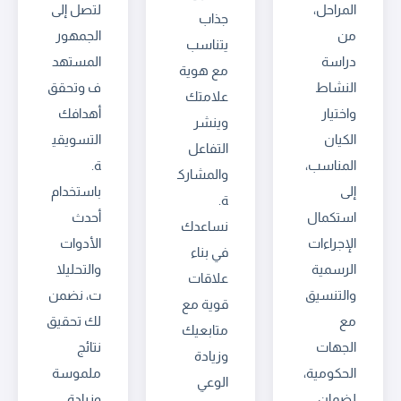
المراحل،
لتصل إلى
جذاب
من
الجمهور
يتناسب
دراسة
المستهد
مع هوية
النشاط
ف وتحقق
علامتك
واختيار
أهدافك
وينشر
الكيان
التسويقي
التفاعل
المناسب،
ة.
والمشارك
إلى
باستخدام
ة.
استكمال
أحدث
نساعدك
الإجراءات
الأدوات
في بناء
الرسمية
والتحليلا
علاقات
والتنسيق
ت، نضمن
قوية مع
مع
لك تحقيق
متابعيك
الجهات
نتائج
وزيادة
الحكومية،
ملموسة
الوعي
لضمان
وزيادة