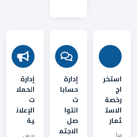
استخر
إدارة
إدارة
اج
حسابا
الحملا
رخصة
ت
ت
الاست
التوا
الإعلان
ثمار
صل
ية
الاجتم
ابدأ
زد من