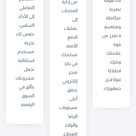
لك هوية
من إدارة
التفاعلي
بصرية
المنتجات
إلى الأداء
متكاملة
إلى
السلس،
ومتناسق
عمليات
نضمن لك
ة تعزز من
الدفع
تجربة
قوة
الآمنة،
مستخدم
علامتك
نساعدك
استثنائية
وتترك
في بناء
تجعل
انطباعًا
متجر
مشروعك
قويًا لدى
إلكتروني
يتألق في
جمهورك.
يحقق
السوق
أعلى
الرقمية.
مستويات
الرضا
والولاء
للعملاء.