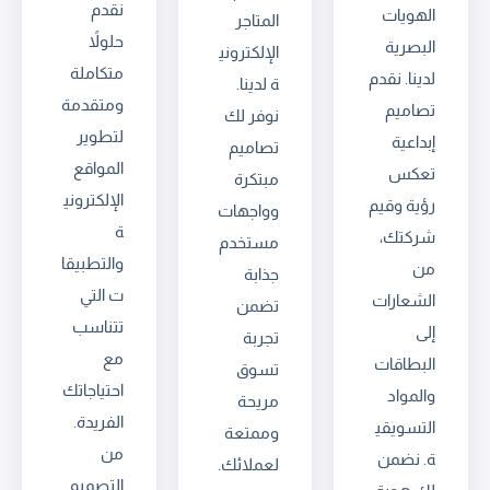
نقدم
الهويات
المتاجر
حلولاً
البصرية
الإلكتروني
متكاملة
لدينا. نقدم
ة لدينا.
ومتقدمة
تصاميم
نوفر لك
لتطوير
إبداعية
تصاميم
المواقع
تعكس
مبتكرة
الإلكتروني
رؤية وقيم
وواجهات
ة
شركتك،
مستخدم
والتطبيقا
من
جذابة
ت التي
الشعارات
تضمن
تتناسب
إلى
تجربة
مع
البطاقات
تسوق
احتياجاتك
والمواد
مريحة
الفريدة.
التسويقي
وممتعة
من
ة. نضمن
لعملائك.
التصميم