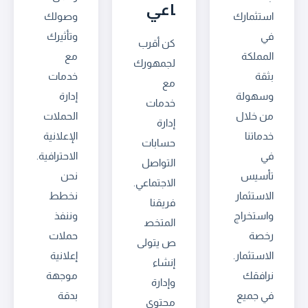
اعي
استثمارك
وصولك
في
وتأثيرك
كن أقرب
المملكة
مع
لجمهورك
بثقة
خدمات
مع
وسهولة
إدارة
خدمات
من خلال
الحملات
إدارة
خدماتنا
الإعلانية
حسابات
في
الاحترافية.
التواصل
تأسيس
نحن
الاجتماعي.
الاستثمار
نخطط
فريقنا
واستخراج
وننفذ
المتخص
رخصة
حملات
ص يتولى
الاستثمار.
إعلانية
إنشاء
نرافقك
موجهة
وإدارة
في جميع
بدقة
محتوى