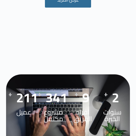
269
442
12
3
+
+
+
+
سنوات
افراد
مشروع
عميل
الخبرة
الفريق
مكتمل