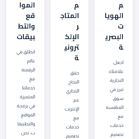
م
م
الموا
الهويا
المتاج
قع
ت
ر
والتط
البصري
الإلك
بيقات
ة
تروني
انطلق في
ة
عالم
اجعل
الرقمنة
علامتك
حقق
مع
التجارية
النجاح
خدماتنا
تبرز في
التجاري
المتميزة
سوق
عبر
في برمجة
المنافسة
الإنترنت
المواقع
مع
مع
والتطبيقا
خدمات
خدمات
ت. نحن
تصميم
تصميم