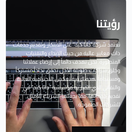
رؤيتنا
تعتمد شركة"داتا كيد" على الابتكار وتقديم خدمات
ذات معايير عالية من حيث الإبداع والتقنيات
المتطورة. نحن نهدف دائماً إلى إرضاء عملائنا
وخلق شراكات طويلة الأجل تحقق نجاحاً مشتركاً
ومستداماً. هذه الرؤية تعكس الاحترافية العالية
والتفاني الذي تتميز به مؤسسة "داتا كيد" في
تقديم خدماتها، مما يجعلها الشريك الأمثل
للشركات الطموحة.