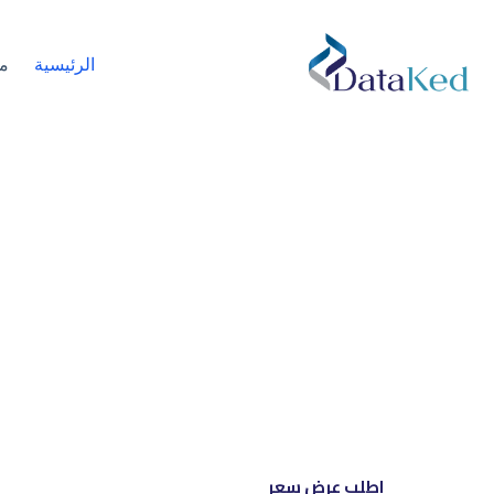
الرئيسية
م
نحن شري
إل
اطلب عرض سعر