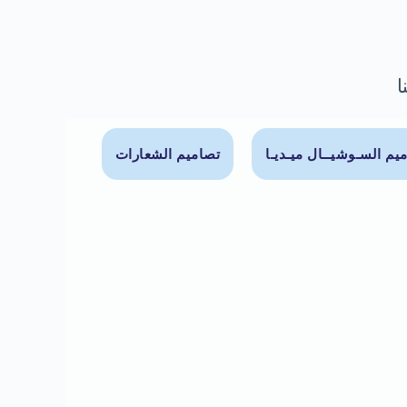
ا
يم السـوشيــال ميـديـا
تصاميم الشعارات