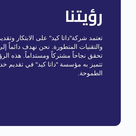
رؤيتنا
تعتمد شركة"داتا كيد" على الابتكار وتقد
والتقنيات المتطورة. نحن نهدف دائماً إ
تحقق نجاحاً مشتركاً ومستداماً. هذه الرؤي
تتميز به مؤسسة "داتا كيد" في تقديم خد
الطموحة.