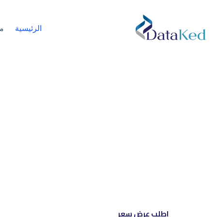
الرئيسية
م
نحن شري
إل
اطلب عرض سعر