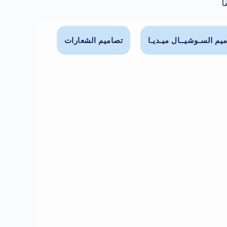
ا
يم السـوشيــال ميـديـا
تصاميم الشعارات