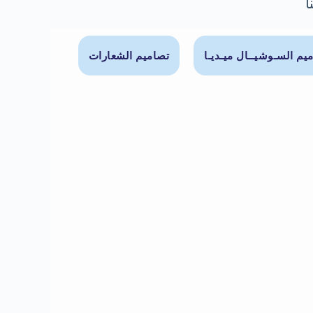
ا
يم السـوشيــال ميـديـا
تصاميم الشعارات