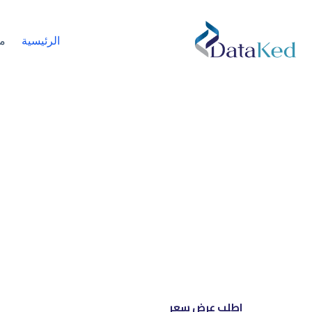
الرئيسية
م
نحن شري
إل
اطلب عرض سعر