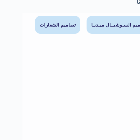
ا
يم السـوشيــال ميـديـا
تصاميم الشعارات