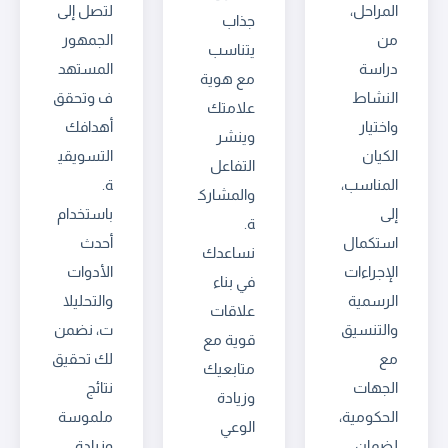
المراحل،
لتصل إلى
جذاب
من
الجمهور
يتناسب
دراسة
المستهد
مع هوية
النشاط
ف وتحقق
علامتك
واختيار
أهدافك
وينشر
الكيان
التسويقي
التفاعل
المناسب،
ة.
والمشارك
إلى
باستخدام
ة.
استكمال
أحدث
نساعدك
الإجراءات
الأدوات
في بناء
الرسمية
والتحليلا
علاقات
والتنسيق
ت، نضمن
قوية مع
مع
لك تحقيق
متابعيك
الجهات
نتائج
وزيادة
الحكومية،
ملموسة
الوعي
لضمان
وزيادة