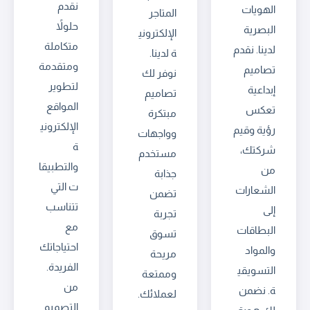
نقدم
الهويات
المتاجر
حلولاً
البصرية
الإلكتروني
متكاملة
لدينا. نقدم
ة لدينا.
ومتقدمة
تصاميم
نوفر لك
لتطوير
إبداعية
تصاميم
المواقع
تعكس
مبتكرة
الإلكتروني
رؤية وقيم
وواجهات
ة
شركتك،
مستخدم
والتطبيقا
من
جذابة
ت التي
الشعارات
تضمن
تتناسب
إلى
تجربة
مع
البطاقات
تسوق
احتياجاتك
والمواد
مريحة
الفريدة.
التسويقي
وممتعة
من
ة. نضمن
لعملائك.
التصميم