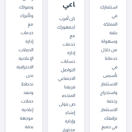
اعي
استثمارك
وصولك
في
وتأثيرك
كن أقرب
المملكة
مع
لجمهورك
بثقة
خدمات
مع
وسهولة
إدارة
خدمات
من خلال
الحملات
إدارة
خدماتنا
الإعلانية
حسابات
في
الاحترافية.
التواصل
تأسيس
نحن
الاجتماعي.
الاستثمار
نخطط
فريقنا
واستخراج
وننفذ
المتخص
رخصة
حملات
ص يتولى
الاستثمار.
إعلانية
إنشاء
نرافقك
موجهة
وإدارة
في جميع
بدقة
محتوى