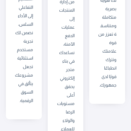
لك هوية
من إدارة
التفاعلي
بصرية
المنتجات
إلى الأداء
متكاملة
إلى
السلس،
ومتناسق
عمليات
نضمن لك
ة تعزز من
الدفع
تجربة
قوة
الآمنة،
مستخدم
علامتك
نساعدك
استثنائية
وتترك
في بناء
تجعل
انطباعًا
متجر
مشروعك
قويًا لدى
إلكتروني
يتألق في
جمهورك.
يحقق
السوق
أعلى
الرقمية.
مستويات
الرضا
والولاء
للعملاء.