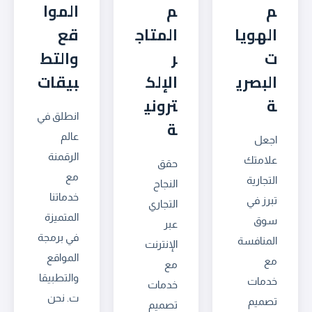
م
م
الموا
الهويا
المتاج
قع
ت
ر
والتط
البصري
الإلك
بيقات
ة
تروني
انطلق في
ة
عالم
اجعل
الرقمنة
علامتك
حقق
مع
التجارية
النجاح
خدماتنا
تبرز في
التجاري
المتميزة
سوق
عبر
في برمجة
المنافسة
الإنترنت
المواقع
مع
مع
والتطبيقا
خدمات
خدمات
ت. نحن
تصميم
تصميم