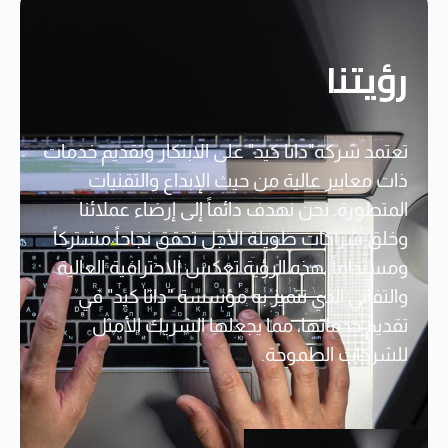
رؤيتنا
تعتمد شركة"داتا كيد" على الابتكار وتقديم خدمات
ذات معايير عالية من حيث الإبداع والتقنيات
المتطورة. نحن نهدف دائماً إلى إرضاء عملائنا
وخلق شراكات طويلة الأجل تحقق نجاحاً مشتركاً
ومستداماً. هذه الرؤية تعكس الاحترافية العالية
والتفاني الذي تتميز به مؤسسة "داتا كيد" في
تقديم خدماتها، مما يجعلها الشريك الأمثل
للشركات الطموحة.