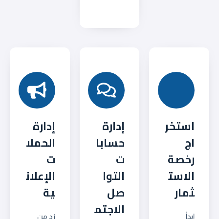
استخر
إدارة
إدارة
اج
حسابا
الحملا
رخصة
ت
ت
الاست
التوا
الإعلان
ثمار
صل
ية
الاجتم
ابدأ
زد من