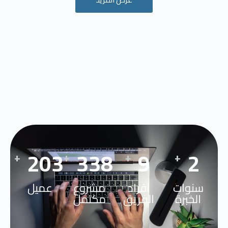
257
428
12
3
+
+
+
+
سنوات
افراد
مشروع
عميل
الخبرة
الفريق
مكتمل