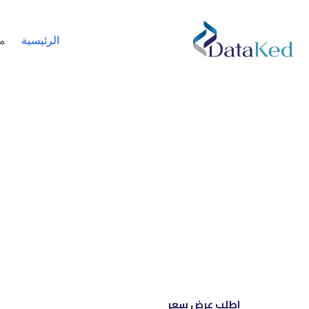
الرئيسية
م
نحن شري
إل
اطلب عرض سعر