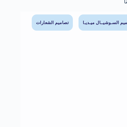
ا
يم السـوشيــال ميـديـا
تصاميم الشعارات