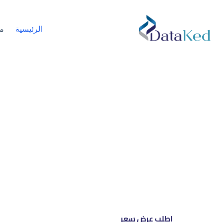
الرئيسية
م
نحن شري
إل
اطلب عرض سعر