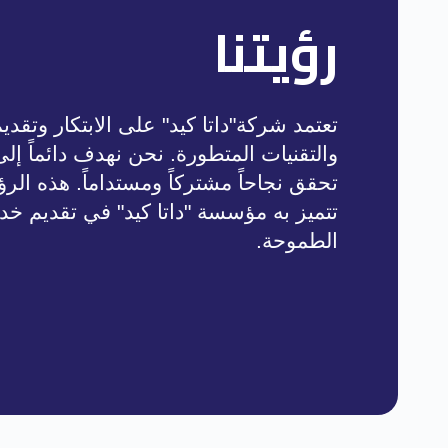
رؤيتنا
تعتمد شركة"داتا كيد" على الابتكار وتقد
والتقنيات المتطورة. نحن نهدف دائماً إ
تحقق نجاحاً مشتركاً ومستداماً. هذه الرؤي
تتميز به مؤسسة "داتا كيد" في تقديم خد
الطموحة.