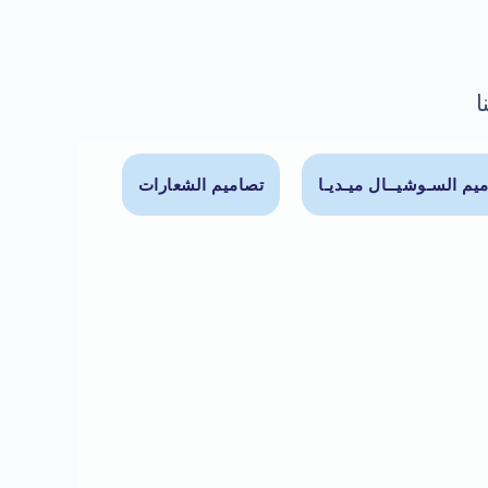
ا
يم السـوشيــال ميـديـا
تصاميم الشعارات