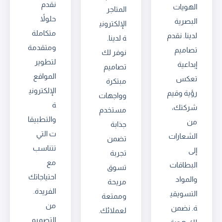
نقدم
الهويات
المتاجر
حلولاً
البصرية
الإلكتروني
متكاملة
لدينا. نقدم
ة لدينا.
ومتقدمة
تصاميم
نوفر لك
لتطوير
إبداعية
تصاميم
المواقع
تعكس
مبتكرة
الإلكتروني
رؤية وقيم
وواجهات
ة
شركتك،
مستخدم
والتطبيقا
من
جذابة
ت التي
الشعارات
تضمن
تتناسب
إلى
تجربة
مع
البطاقات
تسوق
احتياجاتك
والمواد
مريحة
الفريدة.
التسويقي
وممتعة
من
ة. نضمن
لعملائك.
التصميم