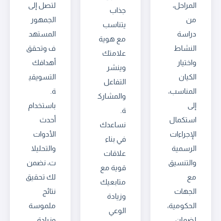
المراحل،
لتصل إلى
جذاب
من
الجمهور
يتناسب
دراسة
المستهد
مع هوية
النشاط
ف وتحقق
علامتك
واختيار
أهدافك
وينشر
الكيان
التسويقي
التفاعل
المناسب،
ة.
والمشارك
إلى
باستخدام
ة.
استكمال
أحدث
نساعدك
الإجراءات
الأدوات
في بناء
الرسمية
والتحليلا
علاقات
والتنسيق
ت، نضمن
قوية مع
مع
لك تحقيق
متابعيك
الجهات
نتائج
وزيادة
الحكومية،
ملموسة
الوعي
لضمان
وزيادة