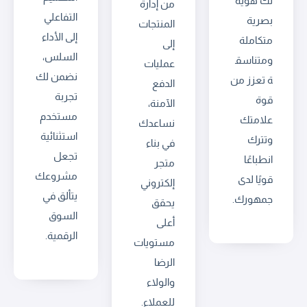
لك هوية
من إدارة
التفاعلي
بصرية
المنتجات
إلى الأداء
متكاملة
إلى
السلس،
ومتناسق
عمليات
نضمن لك
ة تعزز من
الدفع
تجربة
قوة
الآمنة،
مستخدم
علامتك
نساعدك
استثنائية
وتترك
في بناء
تجعل
انطباعًا
متجر
مشروعك
قويًا لدى
إلكتروني
يتألق في
جمهورك.
يحقق
السوق
أعلى
الرقمية.
مستويات
الرضا
والولاء
للعملاء.