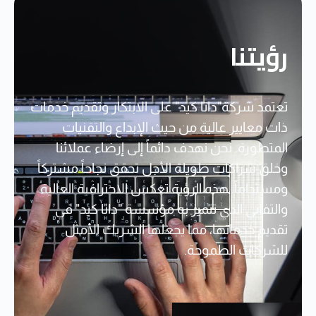
رؤيتنا
تعتمد شركة"داتا كيد" على الابتكار وتقديم خدمات
ذات معايير عالية من حيث الإبداع والتقنيات
المتطورة. نحن نهدف دائماً إلى إرضاء عملائنا
وخلق شراكات طويلة الأجل تحقق نجاحاً مشتركاً
ومستداماً. هذه الرؤية تعكس الاحترافية العالية
والتفاني الذي تتميز به مؤسسة "داتا كيد" في
تقديم خدماتها، مما يجعلها الشريك الأمثل
للشركات الطموحة.