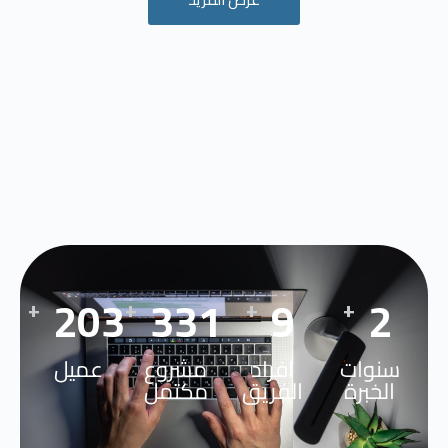
263
434
12
3
+
+
+
+
سنوات
افراد
مشروع
عميل
الخبرة
الفريق
مكتمل