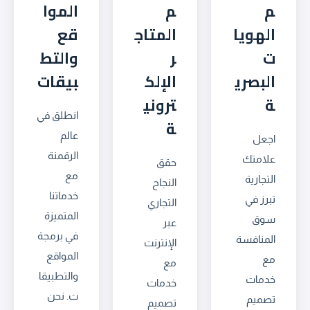
م
م
الموا
الهويا
المتاج
قع
ت
ر
والتط
البصري
الإلك
بيقات
ة
تروني
انطلق في
ة
عالم
اجعل
الرقمنة
علامتك
حقق
مع
التجارية
النجاح
خدماتنا
تبرز في
التجاري
المتميزة
سوق
عبر
في برمجة
المنافسة
الإنترنت
المواقع
مع
مع
والتطبيقا
خدمات
خدمات
ت. نحن
تصميم
تصميم