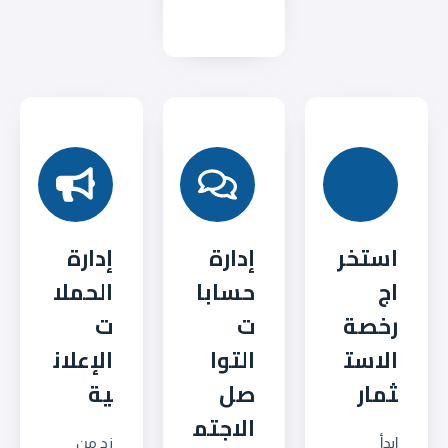
استخر
إدارة
إدارة
اج
حسابا
الحملا
رخصة
ت
ت
الاست
التوا
الإعلان
ثمار
صل
ية
الاجتم
ابدأ
زد من