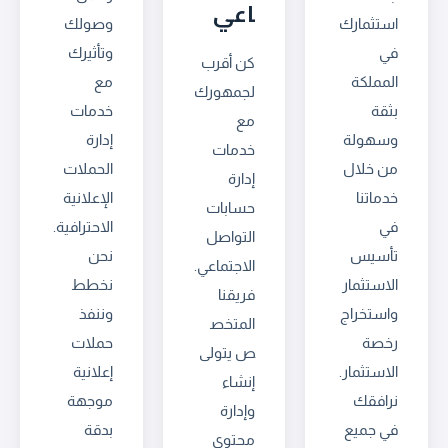
اعي
استثمارك
وصولك
في
وتأثيرك
كن أقرب
المملكة
مع
لجمهورك
بثقة
خدمات
مع
وسهولة
إدارة
خدمات
من خلال
الحملات
إدارة
خدماتنا
الإعلانية
حسابات
في
الاحترافية.
التواصل
تأسيس
نحن
الاجتماعي.
الاستثمار
نخطط
فريقنا
واستخراج
وننفذ
المتخص
رخصة
حملات
ص يتولى
الاستثمار.
إعلانية
إنشاء
نرافقك
موجهة
وإدارة
في جميع
بدقة
محتوى