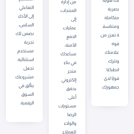
لك هوية
من إدارة
التفاعلي
بصرية
المنتجات
إلى الأداء
متكاملة
إلى
السلس،
ومتناسق
عمليات
نضمن لك
ة تعزز من
الدفع
تجربة
قوة
الآمنة،
مستخدم
علامتك
نساعدك
استثنائية
وتترك
في بناء
تجعل
انطباعًا
متجر
مشروعك
قويًا لدى
إلكتروني
يتألق في
جمهورك.
يحقق
السوق
أعلى
الرقمية.
مستويات
الرضا
والولاء
للعملاء.