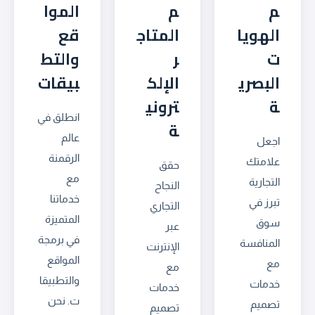
م
م
الموا
الهويا
المتاج
قع
ت
ر
والتط
البصري
الإلك
بيقات
ة
تروني
انطلق في
ة
عالم
اجعل
الرقمنة
علامتك
حقق
مع
التجارية
النجاح
خدماتنا
تبرز في
التجاري
المتميزة
سوق
عبر
في برمجة
المنافسة
الإنترنت
المواقع
مع
مع
والتطبيقا
خدمات
خدمات
ت. نحن
تصميم
تصميم