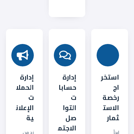
استخر
إدارة
إدارة
اج
حسابا
الحملا
رخصة
ت
ت
الاست
التوا
الإعلان
ثمار
صل
ية
الاجتم
ابدأ
زد من