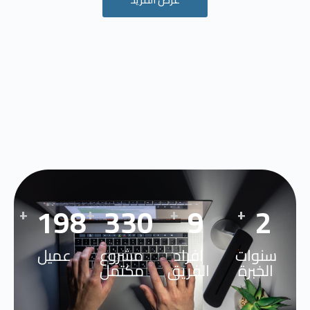
276
460
12
3
+
+
+
+
سنوات
افراد
مشروع
عميل
الخبرة
الفريق
مكتمل