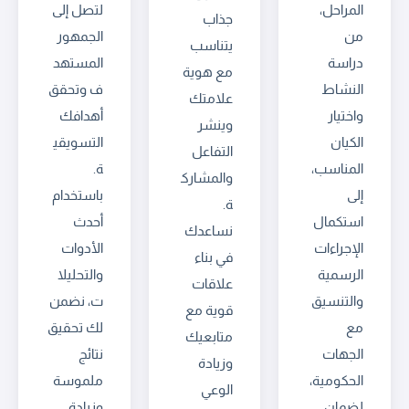
المراحل،
لتصل إلى
جذاب
من
الجمهور
يتناسب
دراسة
المستهد
مع هوية
النشاط
ف وتحقق
علامتك
واختيار
أهدافك
وينشر
الكيان
التسويقي
التفاعل
المناسب،
ة.
والمشارك
إلى
باستخدام
ة.
استكمال
أحدث
نساعدك
الإجراءات
الأدوات
في بناء
الرسمية
والتحليلا
علاقات
والتنسيق
ت، نضمن
قوية مع
مع
لك تحقيق
متابعيك
الجهات
نتائج
وزيادة
الحكومية،
ملموسة
الوعي
لضمان
وزيادة