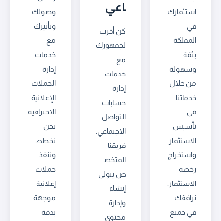
اعي
استثمارك
وصولك
في
وتأثيرك
كن أقرب
المملكة
مع
لجمهورك
بثقة
خدمات
مع
وسهولة
إدارة
خدمات
من خلال
الحملات
إدارة
خدماتنا
الإعلانية
حسابات
في
الاحترافية.
التواصل
تأسيس
نحن
الاجتماعي.
الاستثمار
نخطط
فريقنا
واستخراج
وننفذ
المتخص
رخصة
حملات
ص يتولى
الاستثمار.
إعلانية
إنشاء
نرافقك
موجهة
وإدارة
في جميع
بدقة
محتوى