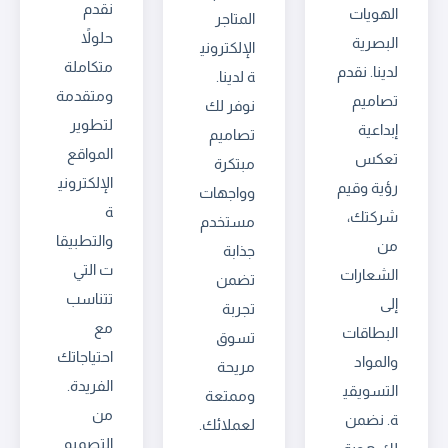
نقدم
الهويات
المتاجر
حلولاً
البصرية
الإلكتروني
متكاملة
لدينا. نقدم
ة لدينا.
ومتقدمة
تصاميم
نوفر لك
لتطوير
إبداعية
تصاميم
المواقع
تعكس
مبتكرة
الإلكتروني
رؤية وقيم
وواجهات
ة
شركتك،
مستخدم
والتطبيقا
من
جذابة
ت التي
الشعارات
تضمن
تتناسب
إلى
تجربة
مع
البطاقات
تسوق
احتياجاتك
والمواد
مريحة
الفريدة.
التسويقي
وممتعة
من
ة. نضمن
لعملائك.
التصميم