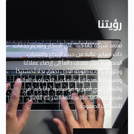
رؤيتنا
تعتمد شركة"داتا كيد" على الابتكار وتقديم خدمات
ذات معايير عالية من حيث الإبداع والتقنيات
المتطورة. نحن نهدف دائماً إلى إرضاء عملائنا
وخلق شراكات طويلة الأجل تحقق نجاحاً مشتركاً
ومستداماً. هذه الرؤية تعكس الاحترافية العالية
والتفاني الذي تتميز به مؤسسة "داتا كيد" في
تقديم خدماتها، مما يجعلها الشريك الأمثل
للشركات الطموحة.