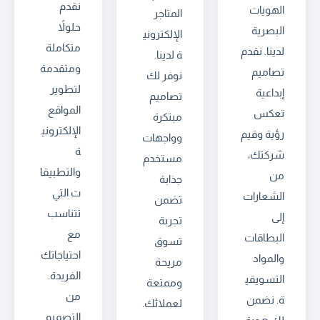
نقدم
الهويات
المتاجر
حلولاً
البصرية
الإلكتروني
متكاملة
لدينا. نقدم
ة لدينا.
ومتقدمة
تصاميم
نوفر لك
لتطوير
إبداعية
تصاميم
المواقع
تعكس
مبتكرة
الإلكتروني
رؤية وقيم
وواجهات
ة
شركتك،
مستخدم
والتطبيقا
من
جذابة
ت التي
الشعارات
تضمن
تتناسب
إلى
تجربة
مع
البطاقات
تسوق
احتياجاتك
والمواد
مريحة
الفريدة.
التسويقي
وممتعة
من
ة. نضمن
لعملائك.
التصميم