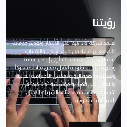
رؤيتنا
تعتمد شركة"داتا كيد" على الابتكار وتقديم خدمات
ذات معايير عالية من حيث الإبداع والتقنيات
المتطورة. نحن نهدف دائماً إلى إرضاء عملائنا
وخلق شراكات طويلة الأجل تحقق نجاحاً مشتركاً
ومستداماً. هذه الرؤية تعكس الاحترافية العالية
والتفاني الذي تتميز به مؤسسة "داتا كيد" في
تقديم خدماتها، مما يجعلها الشريك الأمثل
للشركات الطموحة.