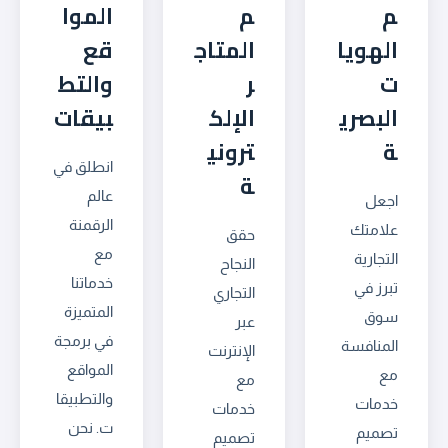
م
م
الموا
الهويا
المتاج
قع
ت
ر
والتط
البصري
الإلك
بيقات
ة
تروني
انطلق في
ة
عالم
اجعل
الرقمنة
علامتك
حقق
مع
التجارية
النجاح
خدماتنا
تبرز في
التجاري
المتميزة
سوق
عبر
في برمجة
المنافسة
الإنترنت
المواقع
مع
مع
والتطبيقا
خدمات
خدمات
ت. نحن
تصميم
تصميم