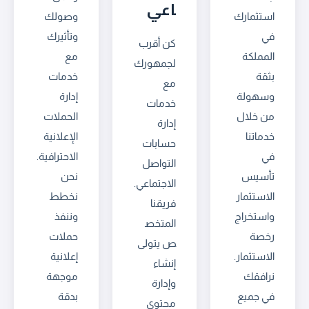
اعي
استثمارك
وصولك
في
وتأثيرك
كن أقرب
المملكة
مع
لجمهورك
بثقة
خدمات
مع
وسهولة
إدارة
خدمات
من خلال
الحملات
إدارة
خدماتنا
الإعلانية
حسابات
في
الاحترافية.
التواصل
تأسيس
نحن
الاجتماعي.
الاستثمار
نخطط
فريقنا
واستخراج
وننفذ
المتخص
رخصة
حملات
ص يتولى
الاستثمار.
إعلانية
إنشاء
نرافقك
موجهة
وإدارة
في جميع
بدقة
محتوى