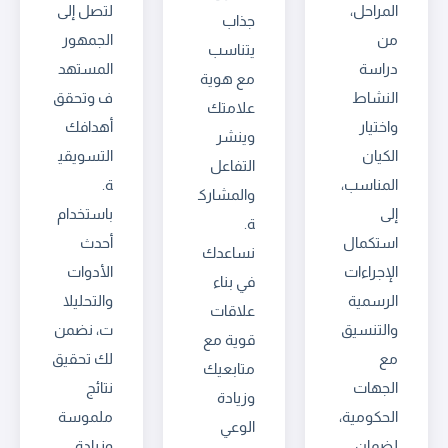
المراحل،
لتصل إلى
جذاب
من
الجمهور
يتناسب
دراسة
المستهد
مع هوية
النشاط
ف وتحقق
علامتك
واختيار
أهدافك
وينشر
الكيان
التسويقي
التفاعل
المناسب،
ة.
والمشارك
إلى
باستخدام
ة.
استكمال
أحدث
نساعدك
الإجراءات
الأدوات
في بناء
الرسمية
والتحليلا
علاقات
والتنسيق
ت، نضمن
قوية مع
مع
لك تحقيق
متابعيك
الجهات
نتائج
وزيادة
الحكومية،
ملموسة
الوعي
لضمان
وزيادة