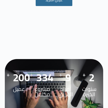
277
462
12
3
+
+
+
+
سنوات
افراد
مشروع
عميل
الخبرة
الفريق
مكتمل