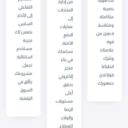
لك هوية
من إدارة
التفاعلي
بصرية
المنتجات
إلى الأداء
متكاملة
إلى
السلس،
ومتناسق
عمليات
نضمن لك
ة تعزز من
الدفع
تجربة
قوة
الآمنة،
مستخدم
علامتك
نساعدك
استثنائية
وتترك
في بناء
تجعل
انطباعًا
متجر
مشروعك
قويًا لدى
إلكتروني
يتألق في
جمهورك.
يحقق
السوق
أعلى
الرقمية.
مستويات
الرضا
والولاء
للعملاء.