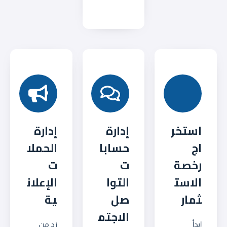
استخر
إدارة
إدارة
اج
حسابا
الحملا
رخصة
ت
ت
الاست
التوا
الإعلان
ثمار
صل
ية
الاجتم
ابدأ
زد من