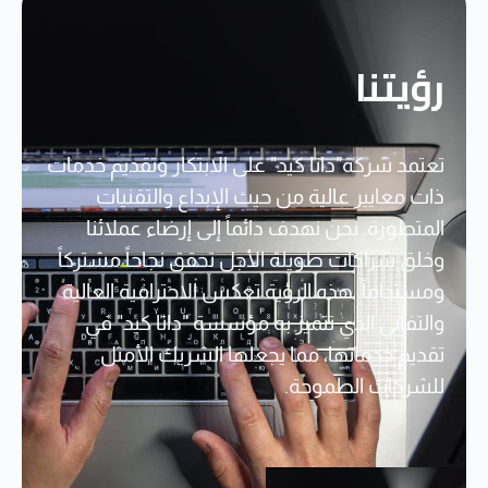
رؤيتنا
تعتمد شركة"داتا كيد" على الابتكار وتقديم خدمات
ذات معايير عالية من حيث الإبداع والتقنيات
المتطورة. نحن نهدف دائماً إلى إرضاء عملائنا
وخلق شراكات طويلة الأجل تحقق نجاحاً مشتركاً
ومستداماً. هذه الرؤية تعكس الاحترافية العالية
والتفاني الذي تتميز به مؤسسة "داتا كيد" في
تقديم خدماتها، مما يجعلها الشريك الأمثل
للشركات الطموحة.