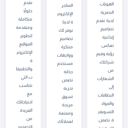
نقدم
الهويات
المتاجر
حلولاً
البصرية
الإلكتروني
متكاملة
لدينا. نقدم
ة لدينا.
ومتقدمة
تصاميم
نوفر لك
لتطوير
إبداعية
تصاميم
المواقع
تعكس
مبتكرة
الإلكتروني
رؤية وقيم
وواجهات
ة
شركتك،
مستخدم
والتطبيقا
من
جذابة
ت التي
الشعارات
تضمن
تتناسب
إلى
تجربة
مع
البطاقات
تسوق
احتياجاتك
والمواد
مريحة
الفريدة.
التسويقي
وممتعة
من
ة. نضمن
لعملائك.
التصميم