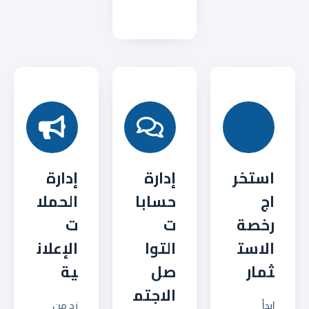
استخر
إدارة
إدارة
اج
حسابا
الحملا
رخصة
ت
ت
الاست
التوا
الإعلان
ثمار
صل
ية
الاجتم
ابدأ
زد من