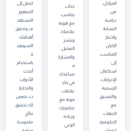
المراحل،
لتصل إلى
جذاب
من
الجمهور
يتناسب
دراسة
المستهد
مع هوية
النشاط
ف وتحقق
علامتك
واختيار
أهدافك
وينشر
الكيان
التسويقي
التفاعل
المناسب،
ة.
والمشارك
إلى
باستخدام
ة.
استكمال
أحدث
نساعدك
الإجراءات
الأدوات
في بناء
الرسمية
والتحليلا
علاقات
والتنسيق
ت، نضمن
قوية مع
مع
لك تحقيق
متابعيك
الجهات
نتائج
وزيادة
الحكومية،
ملموسة
الوعي
لضمان
وزيادة