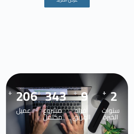
269
449
12
3
+
+
+
+
سنوات
افراد
مشروع
عميل
الخبرة
الفريق
مكتمل