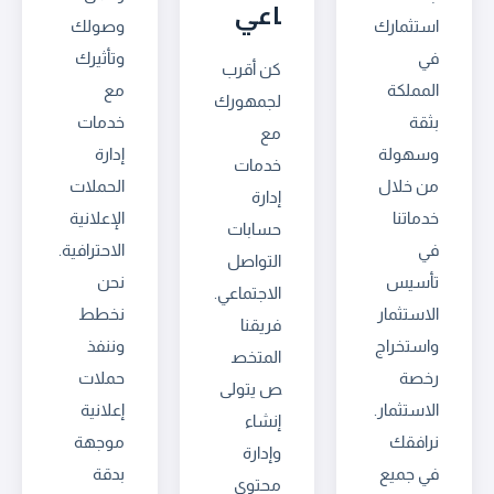
اعي
استثمارك
وصولك
في
وتأثيرك
كن أقرب
المملكة
مع
لجمهورك
بثقة
خدمات
مع
وسهولة
إدارة
خدمات
من خلال
الحملات
إدارة
خدماتنا
الإعلانية
حسابات
في
الاحترافية.
التواصل
تأسيس
نحن
الاجتماعي.
الاستثمار
نخطط
فريقنا
واستخراج
وننفذ
المتخص
رخصة
حملات
ص يتولى
الاستثمار.
إعلانية
إنشاء
نرافقك
موجهة
وإدارة
في جميع
بدقة
محتوى