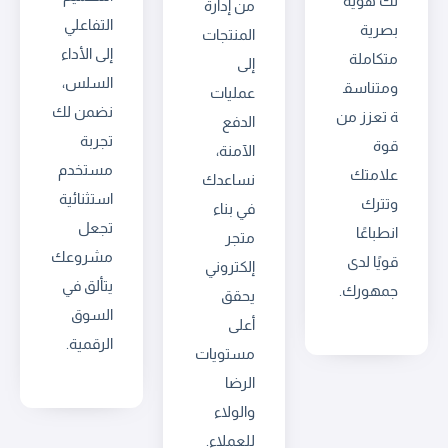
لك هوية
من إدارة
التفاعلي
بصرية
المنتجات
إلى الأداء
متكاملة
إلى
السلس،
ومتناسق
عمليات
نضمن لك
ة تعزز من
الدفع
تجربة
قوة
الآمنة،
مستخدم
علامتك
نساعدك
استثنائية
وتترك
في بناء
تجعل
انطباعًا
متجر
مشروعك
قويًا لدى
إلكتروني
يتألق في
جمهورك.
يحقق
السوق
أعلى
الرقمية.
مستويات
الرضا
والولاء
للعملاء.