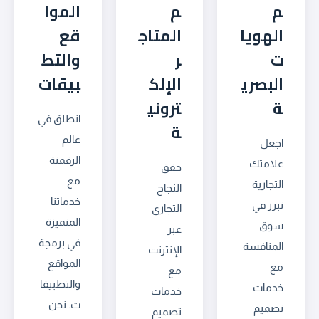
م
م
الموا
الهويا
المتاج
قع
ت
ر
والتط
البصري
الإلك
بيقات
ة
تروني
انطلق في
ة
عالم
اجعل
الرقمنة
علامتك
حقق
مع
التجارية
النجاح
خدماتنا
تبرز في
التجاري
المتميزة
سوق
عبر
في برمجة
المنافسة
الإنترنت
المواقع
مع
مع
والتطبيقا
خدمات
خدمات
ت. نحن
تصميم
تصميم