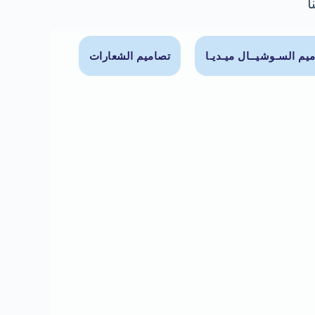
ا
يم السـوشيــال ميـديـا
تصاميم الشعارات