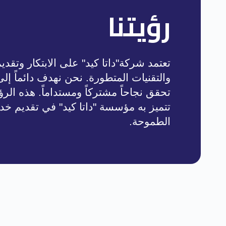
رؤيتنا
تعتمد شركة"داتا كيد" على الابتكار وتقد
والتقنيات المتطورة. نحن نهدف دائماً إ
تحقق نجاحاً مشتركاً ومستداماً. هذه الرؤي
تتميز به مؤسسة "داتا كيد" في تقديم خد
الطموحة.