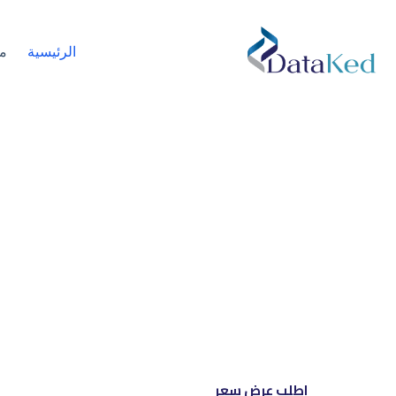
الرئيسية
م
نحن شري
إل
اطلب عرض سعر