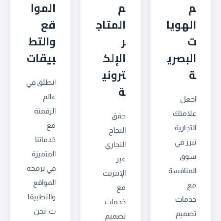
م
م
الموا
الهويا
المتاج
قع
ت
ر
والتط
البصري
الإلك
بيقات
ة
تروني
انطلق في
ة
عالم
اجعل
الرقمنة
علامتك
حقق
مع
التجارية
النجاح
خدماتنا
تبرز في
التجاري
المتميزة
سوق
عبر
في برمجة
المنافسة
الإنترنت
المواقع
مع
مع
والتطبيقا
خدمات
خدمات
ت. نحن
تصميم
تصميم