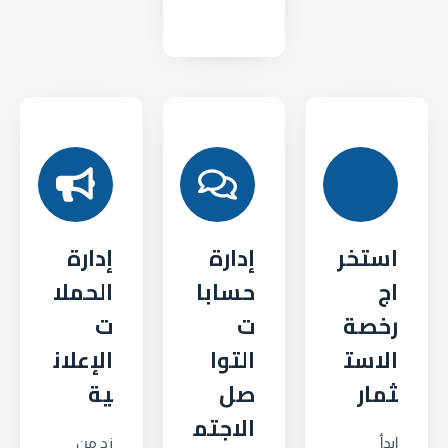
استخر
إدارة
إدارة
اج
حسابا
الحملا
رخصة
ت
ت
الاست
التوا
الإعلان
ثمار
صل
ية
الاجتم
ابدأ
زد من