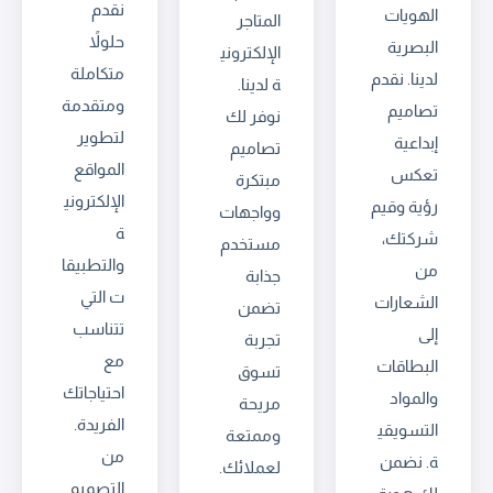
نقدم
الهويات
المتاجر
حلولاً
البصرية
الإلكتروني
متكاملة
لدينا. نقدم
ة لدينا.
ومتقدمة
تصاميم
نوفر لك
لتطوير
إبداعية
تصاميم
المواقع
تعكس
مبتكرة
الإلكتروني
رؤية وقيم
وواجهات
ة
شركتك،
مستخدم
والتطبيقا
من
جذابة
ت التي
الشعارات
تضمن
تتناسب
إلى
تجربة
مع
البطاقات
تسوق
احتياجاتك
والمواد
مريحة
الفريدة.
التسويقي
وممتعة
من
ة. نضمن
لعملائك.
التصميم