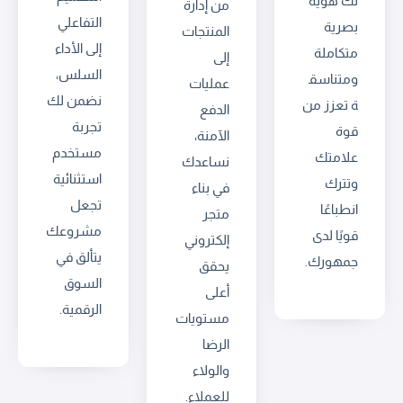
لك هوية
من إدارة
التفاعلي
بصرية
المنتجات
إلى الأداء
متكاملة
إلى
السلس،
ومتناسق
عمليات
نضمن لك
ة تعزز من
الدفع
تجربة
قوة
الآمنة،
مستخدم
علامتك
نساعدك
استثنائية
وتترك
في بناء
تجعل
انطباعًا
متجر
مشروعك
قويًا لدى
إلكتروني
يتألق في
جمهورك.
يحقق
السوق
أعلى
الرقمية.
مستويات
الرضا
والولاء
للعملاء.