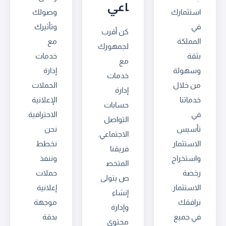
اعي
استثمارك
وصولك
في
وتأثيرك
كن أقرب
المملكة
مع
لجمهورك
بثقة
خدمات
مع
وسهولة
إدارة
خدمات
من خلال
الحملات
إدارة
خدماتنا
الإعلانية
حسابات
في
الاحترافية.
التواصل
تأسيس
نحن
الاجتماعي.
الاستثمار
نخطط
فريقنا
واستخراج
وننفذ
المتخص
رخصة
حملات
ص يتولى
الاستثمار.
إعلانية
إنشاء
نرافقك
موجهة
وإدارة
في جميع
بدقة
محتوى