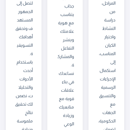
المراحل،
لتصل إلى
جذاب
من
الجمهور
يتناسب
دراسة
المستهد
مع هوية
النشاط
ف وتحقق
علامتك
واختيار
أهدافك
وينشر
الكيان
التسويقي
التفاعل
المناسب،
ة.
والمشارك
إلى
باستخدام
ة.
استكمال
أحدث
نساعدك
الإجراءات
الأدوات
في بناء
الرسمية
والتحليلا
علاقات
والتنسيق
ت، نضمن
قوية مع
مع
لك تحقيق
متابعيك
الجهات
نتائج
وزيادة
الحكومية،
ملموسة
الوعي
لضمان
وزيادة