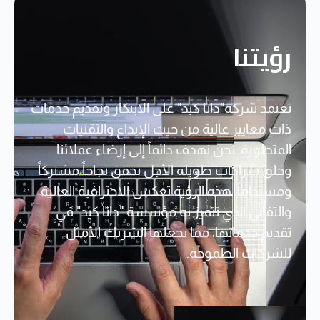
رؤيتنا
تعتمد شركة"داتا كيد" على الابتكار وتقديم خدمات
ذات معايير عالية من حيث الإبداع والتقنيات
المتطورة. نحن نهدف دائماً إلى إرضاء عملائنا
وخلق شراكات طويلة الأجل تحقق نجاحاً مشتركاً
ومستداماً. هذه الرؤية تعكس الاحترافية العالية
والتفاني الذي تتميز به مؤسسة "داتا كيد" في
تقديم خدماتها، مما يجعلها الشريك الأمثل
للشركات الطموحة.