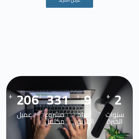
269
441
12
3
+
+
+
+
سنوات
افراد
مشروع
عميل
الخبرة
الفريق
مكتمل