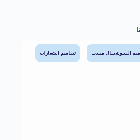
ا
يم السـوشيــال ميـديـا
تصاميم الشعارات