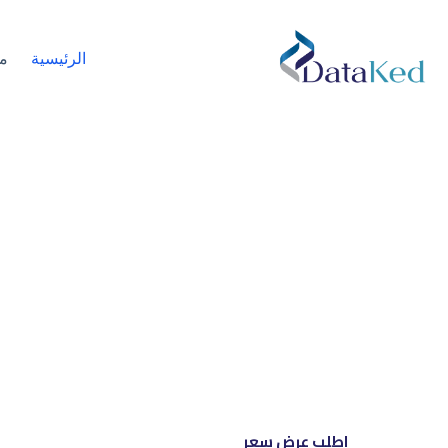
الرئيسية
م
نحن شري
إل
اطلب عرض سعر