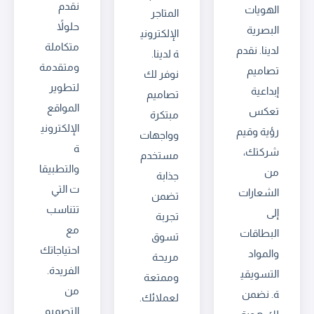
نقدم
الهويات
المتاجر
حلولاً
البصرية
الإلكتروني
متكاملة
لدينا. نقدم
ة لدينا.
ومتقدمة
تصاميم
نوفر لك
لتطوير
إبداعية
تصاميم
المواقع
تعكس
مبتكرة
الإلكتروني
رؤية وقيم
وواجهات
ة
شركتك،
مستخدم
والتطبيقا
من
جذابة
ت التي
الشعارات
تضمن
تتناسب
إلى
تجربة
مع
البطاقات
تسوق
احتياجاتك
والمواد
مريحة
الفريدة.
التسويقي
وممتعة
من
ة. نضمن
لعملائك.
التصميم