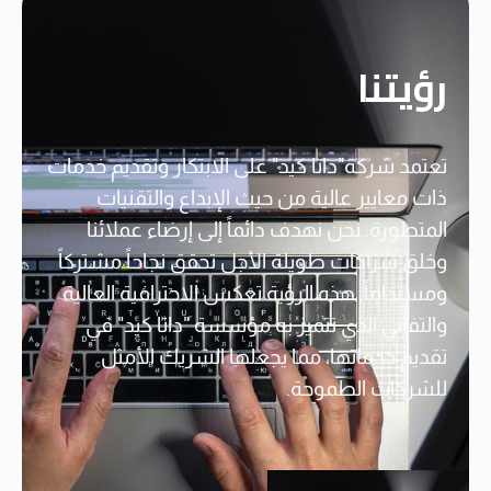
رؤيتنا
تعتمد شركة"داتا كيد" على الابتكار وتقديم خدمات
ذات معايير عالية من حيث الإبداع والتقنيات
المتطورة. نحن نهدف دائماً إلى إرضاء عملائنا
وخلق شراكات طويلة الأجل تحقق نجاحاً مشتركاً
ومستداماً. هذه الرؤية تعكس الاحترافية العالية
والتفاني الذي تتميز به مؤسسة "داتا كيد" في
تقديم خدماتها، مما يجعلها الشريك الأمثل
للشركات الطموحة.