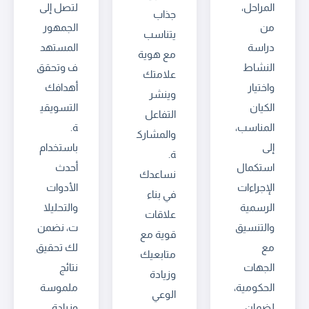
المراحل،
لتصل إلى
جذاب
من
الجمهور
يتناسب
دراسة
المستهد
مع هوية
النشاط
ف وتحقق
علامتك
واختيار
أهدافك
وينشر
الكيان
التسويقي
التفاعل
المناسب،
ة.
والمشارك
إلى
باستخدام
ة.
استكمال
أحدث
نساعدك
الإجراءات
الأدوات
في بناء
الرسمية
والتحليلا
علاقات
والتنسيق
ت، نضمن
قوية مع
مع
لك تحقيق
متابعيك
الجهات
نتائج
وزيادة
الحكومية،
ملموسة
الوعي
لضمان
وزيادة