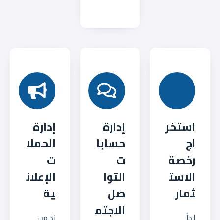
استخر
إدارة
إدارة
اج
حسابا
الحملا
رخصة
ت
ت
الاست
التوا
الإعلان
ثمار
صل
ية
الاجتم
ابدأ
زد من