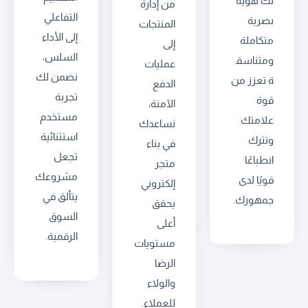
لك هوية
من إدارة
التفاعلي
بصرية
المنتجات
إلى الأداء
متكاملة
إلى
السلس،
ومتناسق
عمليات
نضمن لك
ة تعزز من
الدفع
تجربة
قوة
الآمنة،
مستخدم
علامتك
نساعدك
استثنائية
وتترك
في بناء
تجعل
انطباعًا
متجر
مشروعك
قويًا لدى
إلكتروني
يتألق في
جمهورك.
يحقق
السوق
أعلى
الرقمية.
مستويات
الرضا
والولاء
للعملاء.