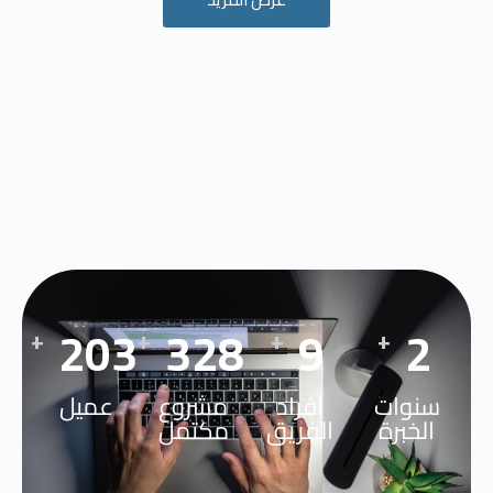
295
489
13
3
+
+
+
+
سنوات
افراد
مشروع
عميل
الخبرة
الفريق
مكتمل