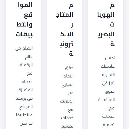
م
م
الموا
الهويا
المتاج
قع
ت
ر
والتط
البصري
الإلك
بيقات
ة
تروني
انطلق في
ة
عالم
اجعل
الرقمنة
علامتك
حقق
مع
التجارية
النجاح
خدماتنا
تبرز في
التجاري
المتميزة
سوق
عبر
في برمجة
المنافسة
الإنترنت
المواقع
مع
مع
والتطبيقا
خدمات
خدمات
ت. نحن
تصميم
تصميم