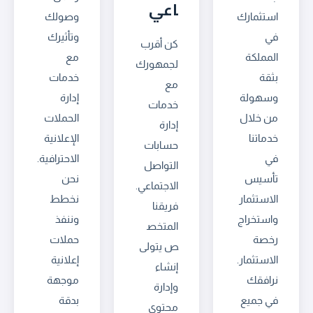
اعي
استثمارك
وصولك
في
وتأثيرك
كن أقرب
المملكة
مع
لجمهورك
بثقة
خدمات
مع
وسهولة
إدارة
خدمات
من خلال
الحملات
إدارة
خدماتنا
الإعلانية
حسابات
في
الاحترافية.
التواصل
تأسيس
نحن
الاجتماعي.
الاستثمار
نخطط
فريقنا
واستخراج
وننفذ
المتخص
رخصة
حملات
ص يتولى
الاستثمار.
إعلانية
إنشاء
نرافقك
موجهة
وإدارة
في جميع
بدقة
محتوى