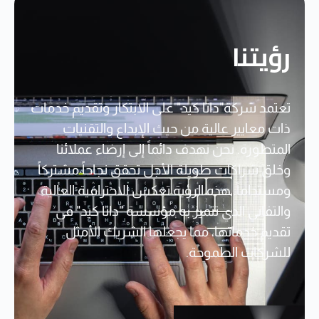
رؤيتنا
تعتمد شركة"داتا كيد" على الابتكار وتقديم خدمات
ذات معايير عالية من حيث الإبداع والتقنيات
المتطورة. نحن نهدف دائماً إلى إرضاء عملائنا
وخلق شراكات طويلة الأجل تحقق نجاحاً مشتركاً
ومستداماً. هذه الرؤية تعكس الاحترافية العالية
والتفاني الذي تتميز به مؤسسة "داتا كيد" في
تقديم خدماتها، مما يجعلها الشريك الأمثل
للشركات الطموحة.