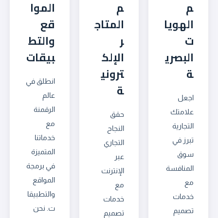
م
م
الموا
الهويا
المتاج
قع
ت
ر
والتط
البصري
الإلك
بيقات
ة
تروني
انطلق في
ة
عالم
اجعل
الرقمنة
علامتك
حقق
مع
التجارية
النجاح
خدماتنا
تبرز في
التجاري
المتميزة
سوق
عبر
في برمجة
المنافسة
الإنترنت
المواقع
مع
مع
والتطبيقا
خدمات
خدمات
ت. نحن
تصميم
تصميم