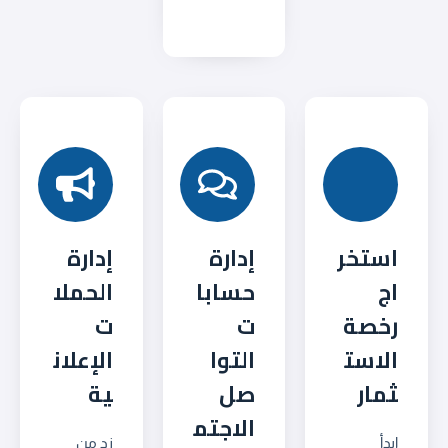
استخر
إدارة
إدارة
اج
حسابا
الحملا
رخصة
ت
ت
الاست
التوا
الإعلان
ثمار
صل
ية
الاجتم
ابدأ
زد من