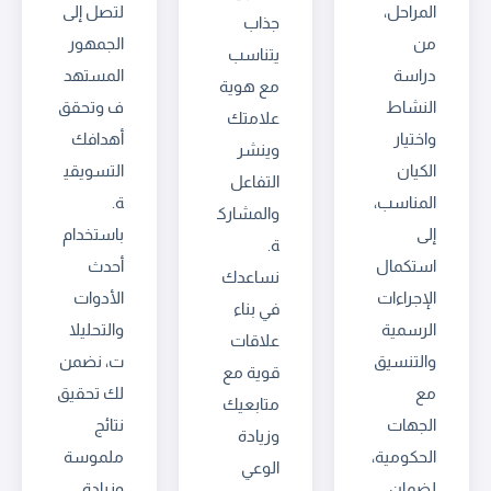
المراحل،
لتصل إلى
جذاب
من
الجمهور
يتناسب
دراسة
المستهد
مع هوية
النشاط
ف وتحقق
علامتك
واختيار
أهدافك
وينشر
الكيان
التسويقي
التفاعل
المناسب،
ة.
والمشارك
إلى
باستخدام
ة.
استكمال
أحدث
نساعدك
الإجراءات
الأدوات
في بناء
الرسمية
والتحليلا
علاقات
والتنسيق
ت، نضمن
قوية مع
مع
لك تحقيق
متابعيك
الجهات
نتائج
وزيادة
الحكومية،
ملموسة
الوعي
لضمان
وزيادة