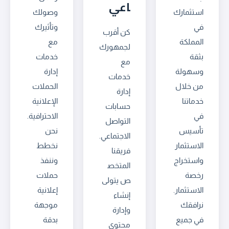
اعي
استثمارك
وصولك
في
وتأثيرك
كن أقرب
المملكة
مع
لجمهورك
بثقة
خدمات
مع
وسهولة
إدارة
خدمات
من خلال
الحملات
إدارة
خدماتنا
الإعلانية
حسابات
في
الاحترافية.
التواصل
تأسيس
نحن
الاجتماعي.
الاستثمار
نخطط
فريقنا
واستخراج
وننفذ
المتخص
رخصة
حملات
ص يتولى
الاستثمار.
إعلانية
إنشاء
نرافقك
موجهة
وإدارة
في جميع
بدقة
محتوى