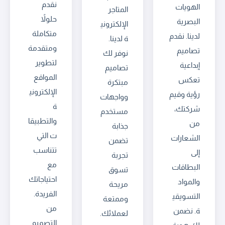
نقدم
الهويات
المتاجر
حلولاً
البصرية
الإلكتروني
متكاملة
لدينا. نقدم
ة لدينا.
ومتقدمة
تصاميم
نوفر لك
لتطوير
إبداعية
تصاميم
المواقع
تعكس
مبتكرة
الإلكتروني
رؤية وقيم
وواجهات
ة
شركتك،
مستخدم
والتطبيقا
من
جذابة
ت التي
الشعارات
تضمن
تتناسب
إلى
تجربة
مع
البطاقات
تسوق
احتياجاتك
والمواد
مريحة
الفريدة.
التسويقي
وممتعة
من
ة. نضمن
لعملائك.
التصميم