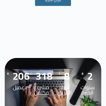
300
499
13
3
+
+
+
+
سنوات
افراد
مشروع
عميل
الخبرة
الفريق
مكتمل