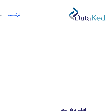
الرئيسية
م
نحن شري
إل
اطلب عرض سعر