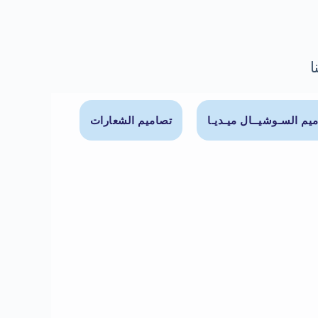
ا
يم السـوشيــال ميـديـا
تصاميم الشعارات