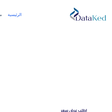
الرئيسية
م
نحن شري
إل
اطلب عرض سعر