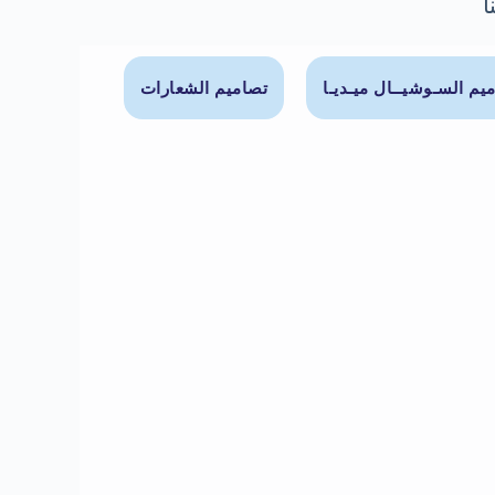
ا
يم السـوشيــال ميـديـا
تصاميم الشعارات