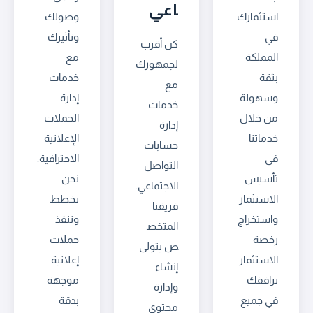
اعي
استثمارك
وصولك
في
وتأثيرك
كن أقرب
المملكة
مع
لجمهورك
بثقة
خدمات
مع
وسهولة
إدارة
خدمات
من خلال
الحملات
إدارة
خدماتنا
الإعلانية
حسابات
في
الاحترافية.
التواصل
تأسيس
نحن
الاجتماعي.
الاستثمار
نخطط
فريقنا
واستخراج
وننفذ
المتخص
رخصة
حملات
ص يتولى
الاستثمار.
إعلانية
إنشاء
نرافقك
موجهة
وإدارة
في جميع
بدقة
محتوى