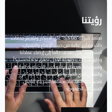
رؤيتنا
تعتمد شركة"داتا كيد" على الابتكار وتقديم خدمات
ذات معايير عالية من حيث الإبداع والتقنيات
المتطورة. نحن نهدف دائماً إلى إرضاء عملائنا
وخلق شراكات طويلة الأجل تحقق نجاحاً مشتركاً
ومستداماً. هذه الرؤية تعكس الاحترافية العالية
والتفاني الذي تتميز به مؤسسة "داتا كيد" في
تقديم خدماتها، مما يجعلها الشريك الأمثل
للشركات الطموحة.