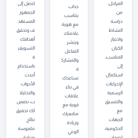
المراحل،
لتصل إلى
جذاب
من
الجمهور
يتناسب
دراسة
المستهد
مع هوية
النشاط
ف وتحقق
علامتك
واختيار
أهدافك
وينشر
الكيان
التسويقي
التفاعل
المناسب،
ة.
والمشارك
إلى
باستخدام
ة.
استكمال
أحدث
نساعدك
الإجراءات
الأدوات
في بناء
الرسمية
والتحليلا
علاقات
والتنسيق
ت، نضمن
قوية مع
مع
لك تحقيق
متابعيك
الجهات
نتائج
وزيادة
الحكومية،
ملموسة
الوعي
لضمان
وزيادة