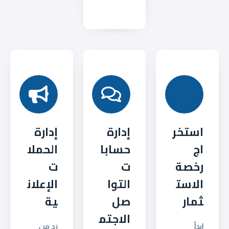
استخر
إدارة
إدارة
اج
حسابا
الحملا
رخصة
ت
ت
الاست
التوا
الإعلان
ثمار
صل
ية
الاجتم
ابدأ
زد من