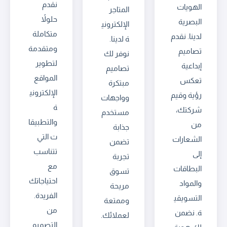
نقدم
الهويات
المتاجر
حلولاً
البصرية
الإلكتروني
متكاملة
لدينا. نقدم
ة لدينا.
ومتقدمة
تصاميم
نوفر لك
لتطوير
إبداعية
تصاميم
المواقع
تعكس
مبتكرة
الإلكتروني
رؤية وقيم
وواجهات
ة
شركتك،
مستخدم
والتطبيقا
من
جذابة
ت التي
الشعارات
تضمن
تتناسب
إلى
تجربة
مع
البطاقات
تسوق
احتياجاتك
والمواد
مريحة
الفريدة.
التسويقي
وممتعة
من
ة. نضمن
لعملائك.
التصميم