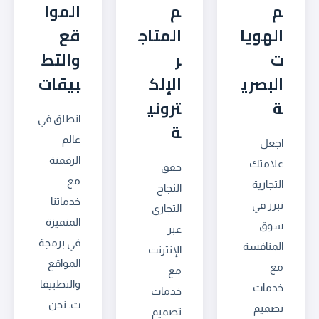
م
م
الموا
الهويا
المتاج
قع
ت
ر
والتط
البصري
الإلك
بيقات
ة
تروني
انطلق في
ة
عالم
اجعل
الرقمنة
علامتك
حقق
مع
التجارية
النجاح
خدماتنا
تبرز في
التجاري
المتميزة
سوق
عبر
في برمجة
المنافسة
الإنترنت
المواقع
مع
مع
والتطبيقا
خدمات
خدمات
ت. نحن
تصميم
تصميم