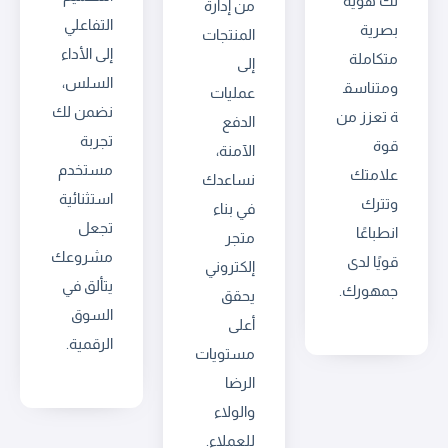
لك هوية
من إدارة
التفاعلي
بصرية
المنتجات
إلى الأداء
متكاملة
إلى
السلس،
ومتناسق
عمليات
نضمن لك
ة تعزز من
الدفع
تجربة
قوة
الآمنة،
مستخدم
علامتك
نساعدك
استثنائية
وتترك
في بناء
تجعل
انطباعًا
متجر
مشروعك
قويًا لدى
إلكتروني
يتألق في
جمهورك.
يحقق
السوق
أعلى
الرقمية.
مستويات
الرضا
والولاء
للعملاء.