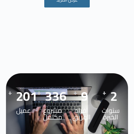
295
492
13
3
+
+
+
+
سنوات
افراد
مشروع
عميل
الخبرة
الفريق
مكتمل