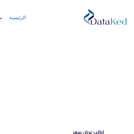
الرئيسية
م
نحن شري
إل
اطلب عرض سعر