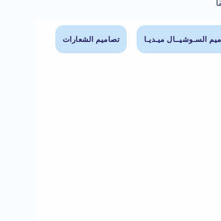
ا
يم السـوشيــال ميـديـا
تصاميم الشعارات