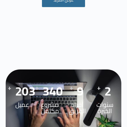
273
455
12
3
+
+
+
+
سنوات
افراد
مشروع
عميل
الخبرة
الفريق
مكتمل