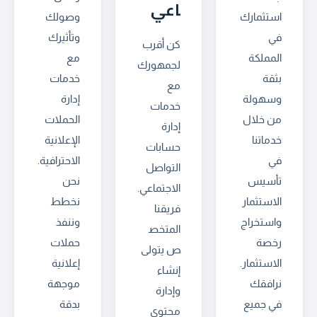
اعي
استثمارك
وصولك
في
وتأثيرك
كن أقرب
المملكة
مع
لجمهورك
بثقة
خدمات
مع
وسهولة
إدارة
خدمات
من خلال
الحملات
إدارة
خدماتنا
الإعلانية
حسابات
في
الاحترافية.
التواصل
تأسيس
نحن
الاجتماعي.
الاستثمار
نخطط
فريقنا
واستخراج
وننفذ
المتخص
رخصة
حملات
ص يتولى
الاستثمار.
إعلانية
إنشاء
نرافقك
موجهة
وإدارة
في جميع
بدقة
محتوى