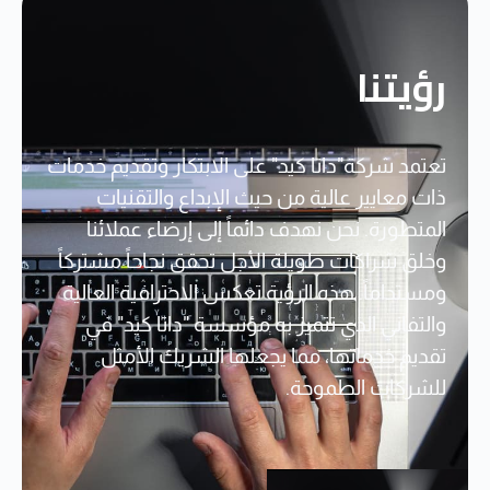
رؤيتنا
تعتمد شركة"داتا كيد" على الابتكار وتقديم خدمات
ذات معايير عالية من حيث الإبداع والتقنيات
المتطورة. نحن نهدف دائماً إلى إرضاء عملائنا
وخلق شراكات طويلة الأجل تحقق نجاحاً مشتركاً
ومستداماً. هذه الرؤية تعكس الاحترافية العالية
والتفاني الذي تتميز به مؤسسة "داتا كيد" في
تقديم خدماتها، مما يجعلها الشريك الأمثل
للشركات الطموحة.