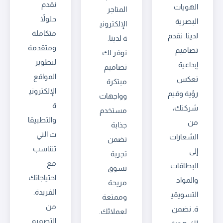
نقدم
الهويات
المتاجر
حلولاً
البصرية
الإلكتروني
متكاملة
لدينا. نقدم
ة لدينا.
ومتقدمة
تصاميم
نوفر لك
لتطوير
إبداعية
تصاميم
المواقع
تعكس
مبتكرة
الإلكتروني
رؤية وقيم
وواجهات
ة
شركتك،
مستخدم
والتطبيقا
من
جذابة
ت التي
الشعارات
تضمن
تتناسب
إلى
تجربة
مع
البطاقات
تسوق
احتياجاتك
والمواد
مريحة
الفريدة.
التسويقي
وممتعة
من
ة. نضمن
لعملائك.
التصميم