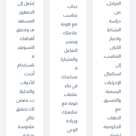
المراحل،
لتصل إلى
جذاب
من
الجمهور
يتناسب
دراسة
المستهد
مع هوية
النشاط
ف وتحقق
علامتك
واختيار
أهدافك
وينشر
الكيان
التسويقي
التفاعل
المناسب،
ة.
والمشارك
إلى
باستخدام
ة.
استكمال
أحدث
نساعدك
الإجراءات
الأدوات
في بناء
الرسمية
والتحليلا
علاقات
والتنسيق
ت، نضمن
قوية مع
مع
لك تحقيق
متابعيك
الجهات
نتائج
وزيادة
الحكومية،
ملموسة
الوعي
لضمان
وزيادة