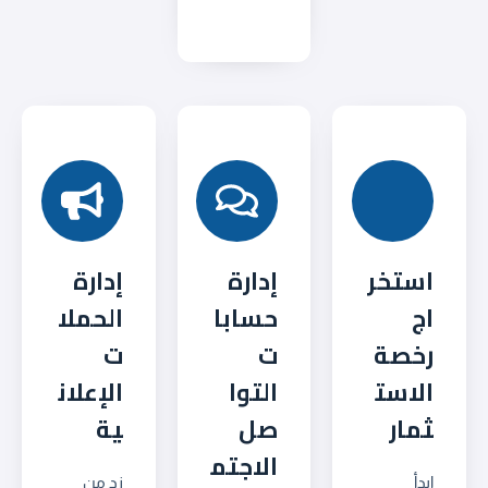
استخر
إدارة
إدارة
اج
حسابا
الحملا
رخصة
ت
ت
الاست
التوا
الإعلان
ثمار
صل
ية
الاجتم
ابدأ
زد من