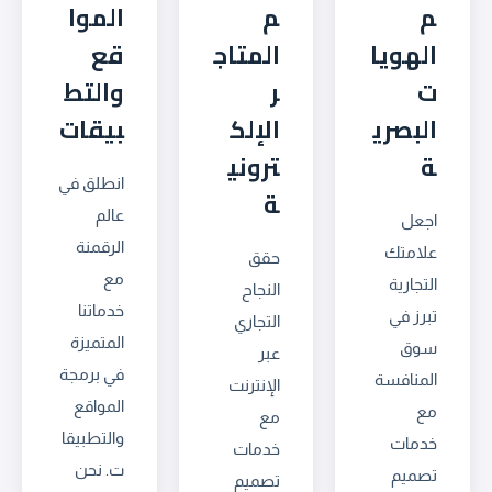
م
م
الموا
الهويا
المتاج
قع
ت
ر
والتط
البصري
الإلك
بيقات
ة
تروني
انطلق في
ة
عالم
اجعل
الرقمنة
علامتك
حقق
مع
التجارية
النجاح
خدماتنا
تبرز في
التجاري
المتميزة
سوق
عبر
في برمجة
المنافسة
الإنترنت
المواقع
مع
مع
والتطبيقا
خدمات
خدمات
ت. نحن
تصميم
تصميم