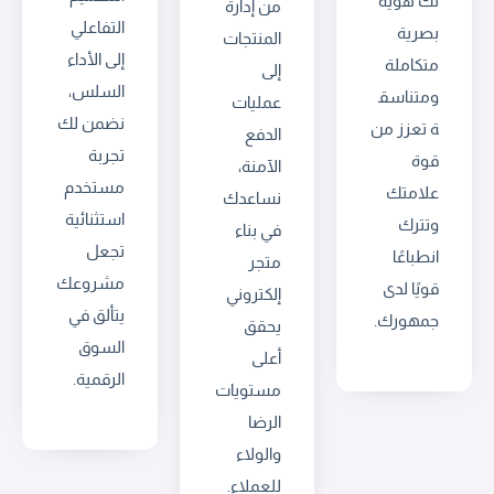
لك هوية
من إدارة
التفاعلي
بصرية
المنتجات
إلى الأداء
متكاملة
إلى
السلس،
ومتناسق
عمليات
نضمن لك
ة تعزز من
الدفع
تجربة
قوة
الآمنة،
مستخدم
علامتك
نساعدك
استثنائية
وتترك
في بناء
تجعل
انطباعًا
متجر
مشروعك
قويًا لدى
إلكتروني
يتألق في
جمهورك.
يحقق
السوق
أعلى
الرقمية.
مستويات
الرضا
والولاء
للعملاء.