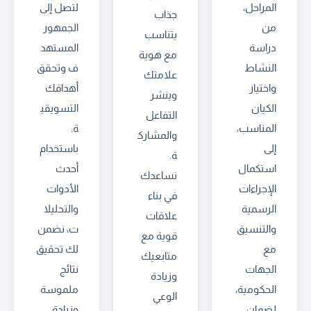
المراحل،
لتصل إلى
جذاب
من
الجمهور
يتناسب
دراسة
المستهد
مع هوية
النشاط
ف وتحقق
علامتك
واختيار
أهدافك
وينشر
الكيان
التسويقي
التفاعل
المناسب،
ة.
والمشارك
إلى
باستخدام
ة.
استكمال
أحدث
نساعدك
الإجراءات
الأدوات
في بناء
الرسمية
والتحليلا
علاقات
والتنسيق
ت، نضمن
قوية مع
مع
لك تحقيق
متابعيك
الجهات
نتائج
وزيادة
الحكومية،
ملموسة
الوعي
لضمان
وزيادة