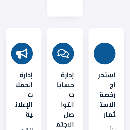
استخر
إدارة
إدارة
اج
حسابا
الحملا
رخصة
ت
ت
الاست
التوا
الإعلان
ثمار
صل
ية
الاجتم
ابدأ
زد من