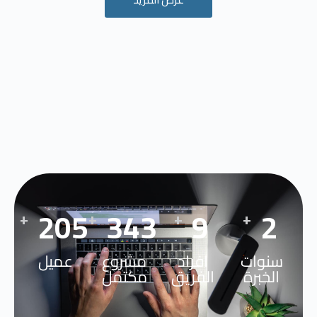
300
500
14
4
+
+
+
+
سنوات
افراد
مشروع
عميل
الخبرة
الفريق
مكتمل