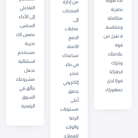
لك هوية
من إدارة
التفاعلي
بصرية
المنتجات
إلى الأداء
متكاملة
إلى
السلس،
ومتناسق
عمليات
نضمن لك
ة تعزز من
الدفع
تجربة
قوة
الآمنة،
مستخدم
علامتك
نساعدك
استثنائية
وتترك
في بناء
تجعل
انطباعًا
متجر
مشروعك
قويًا لدى
إلكتروني
يتألق في
جمهورك.
يحقق
السوق
أعلى
الرقمية.
مستويات
الرضا
والولاء
للعملاء.