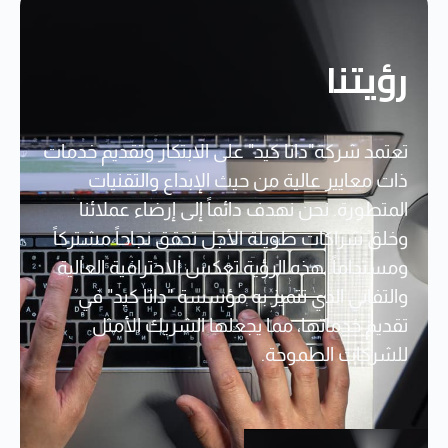
رؤيتنا
تعتمد شركة"داتا كيد" على الابتكار وتقديم خدمات
ذات معايير عالية من حيث الإبداع والتقنيات
المتطورة. نحن نهدف دائماً إلى إرضاء عملائنا
وخلق شراكات طويلة الأجل تحقق نجاحاً مشتركاً
ومستداماً. هذه الرؤية تعكس الاحترافية العالية
والتفاني الذي تتميز به مؤسسة "داتا كيد" في
تقديم خدماتها، مما يجعلها الشريك الأمثل
للشركات الطموحة.