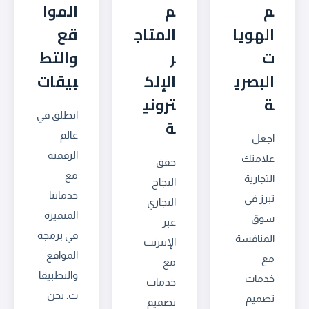
م
م
الموا
الهويا
المتاج
قع
ت
ر
والتط
البصري
الإلك
بيقات
ة
تروني
انطلق في
ة
عالم
اجعل
الرقمنة
علامتك
حقق
مع
التجارية
النجاح
خدماتنا
تبرز في
التجاري
المتميزة
سوق
عبر
في برمجة
المنافسة
الإنترنت
المواقع
مع
مع
والتطبيقا
خدمات
خدمات
ت. نحن
تصميم
تصميم