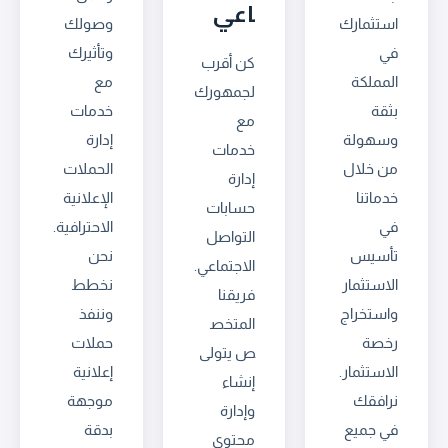
اعي
استثمارك
وصولك
في
وتأثيرك
كن أقرب
المملكة
مع
لجمهورك
بثقة
خدمات
مع
وسهولة
إدارة
خدمات
من خلال
الحملات
إدارة
خدماتنا
الإعلانية
حسابات
في
الاحترافية.
التواصل
تأسيس
نحن
الاجتماعي.
الاستثمار
نخطط
فريقنا
واستخراج
وننفذ
المتخص
رخصة
حملات
ص يتولى
الاستثمار.
إعلانية
إنشاء
نرافقك
موجهة
وإدارة
في جميع
بدقة
محتوى