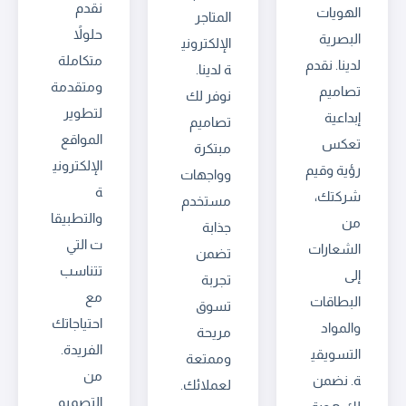
نقدم
الهويات
المتاجر
حلولاً
البصرية
الإلكتروني
متكاملة
لدينا. نقدم
ة لدينا.
ومتقدمة
تصاميم
نوفر لك
لتطوير
إبداعية
تصاميم
المواقع
تعكس
مبتكرة
الإلكتروني
رؤية وقيم
وواجهات
ة
شركتك،
مستخدم
والتطبيقا
من
جذابة
ت التي
الشعارات
تضمن
تتناسب
إلى
تجربة
مع
البطاقات
تسوق
احتياجاتك
والمواد
مريحة
الفريدة.
التسويقي
وممتعة
من
ة. نضمن
لعملائك.
التصميم