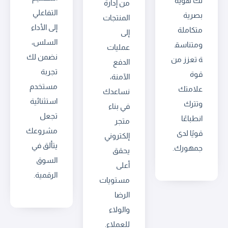
لك هوية
من إدارة
التفاعلي
بصرية
المنتجات
إلى الأداء
متكاملة
إلى
السلس،
ومتناسق
عمليات
نضمن لك
ة تعزز من
الدفع
تجربة
قوة
الآمنة،
مستخدم
علامتك
نساعدك
استثنائية
وتترك
في بناء
تجعل
انطباعًا
متجر
مشروعك
قويًا لدى
إلكتروني
يتألق في
جمهورك.
يحقق
السوق
أعلى
الرقمية.
مستويات
الرضا
والولاء
للعملاء.