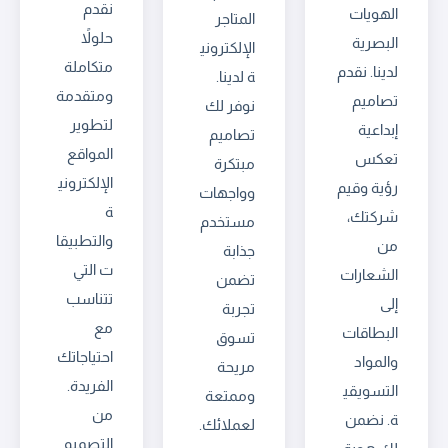
نقدم
الهويات
المتاجر
حلولاً
البصرية
الإلكتروني
متكاملة
لدينا. نقدم
ة لدينا.
ومتقدمة
تصاميم
نوفر لك
لتطوير
إبداعية
تصاميم
المواقع
تعكس
مبتكرة
الإلكتروني
رؤية وقيم
وواجهات
ة
شركتك،
مستخدم
والتطبيقا
من
جذابة
ت التي
الشعارات
تضمن
تتناسب
إلى
تجربة
مع
البطاقات
تسوق
احتياجاتك
والمواد
مريحة
الفريدة.
التسويقي
وممتعة
من
ة. نضمن
لعملائك.
التصميم