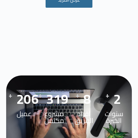
254
404
11
3
+
+
+
+
سنوات
افراد
مشروع
عميل
الخبرة
الفريق
مكتمل