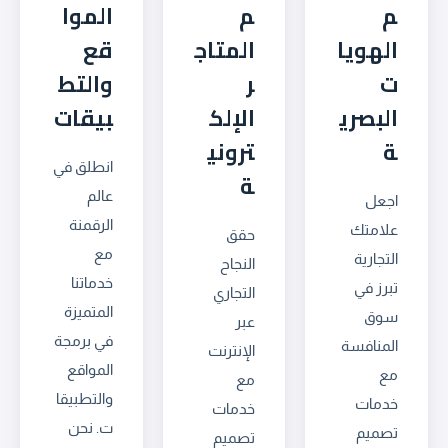
م
م
الموا
الهويا
المتاج
قع
ت
ر
والتط
البصري
الإلك
بيقات
ة
تروني
انطلق في
ة
عالم
اجعل
الرقمنة
علامتك
حقق
مع
التجارية
النجاح
خدماتنا
تبرز في
التجاري
المتميزة
سوق
عبر
في برمجة
المنافسة
الإنترنت
المواقع
مع
مع
والتطبيقا
خدمات
خدمات
ت. نحن
تصميم
تصميم