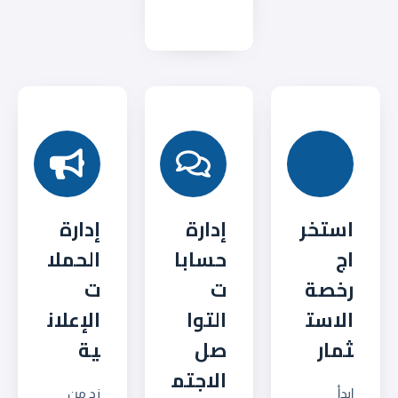
استخر
إدارة
إدارة
اج
حسابا
الحملا
رخصة
ت
ت
الاست
التوا
الإعلان
ثمار
صل
ية
الاجتم
ابدأ
زد من