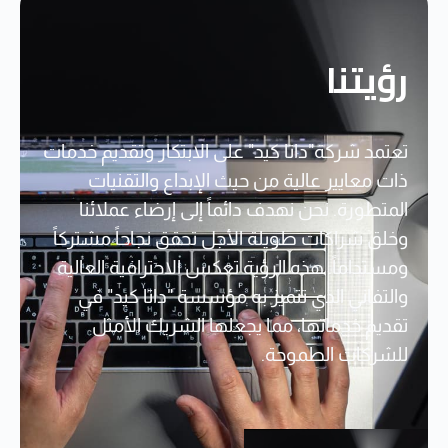
رؤيتنا
تعتمد شركة"داتا كيد" على الابتكار وتقديم خدمات
ذات معايير عالية من حيث الإبداع والتقنيات
المتطورة. نحن نهدف دائماً إلى إرضاء عملائنا
وخلق شراكات طويلة الأجل تحقق نجاحاً مشتركاً
ومستداماً. هذه الرؤية تعكس الاحترافية العالية
والتفاني الذي تتميز به مؤسسة "داتا كيد" في
تقديم خدماتها، مما يجعلها الشريك الأمثل
للشركات الطموحة.