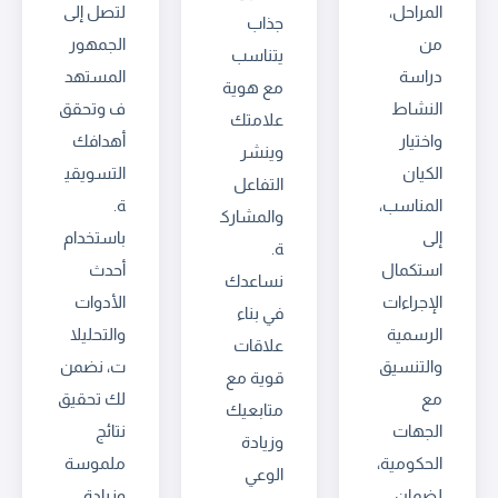
المراحل،
لتصل إلى
جذاب
من
الجمهور
يتناسب
دراسة
المستهد
مع هوية
النشاط
ف وتحقق
علامتك
واختيار
أهدافك
وينشر
الكيان
التسويقي
التفاعل
المناسب،
ة.
والمشارك
إلى
باستخدام
ة.
استكمال
أحدث
نساعدك
الإجراءات
الأدوات
في بناء
الرسمية
والتحليلا
علاقات
والتنسيق
ت، نضمن
قوية مع
مع
لك تحقيق
متابعيك
الجهات
نتائج
وزيادة
الحكومية،
ملموسة
الوعي
لضمان
وزيادة