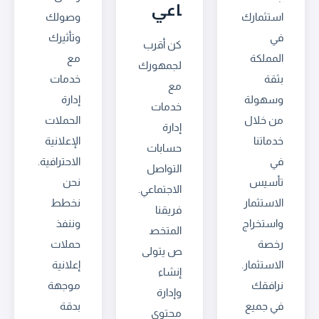
اعي
استثمارك
وصولك
في
وتأثيرك
كن أقرب
المملكة
مع
لجمهورك
بثقة
خدمات
مع
وسهولة
إدارة
خدمات
من خلال
الحملات
إدارة
خدماتنا
الإعلانية
حسابات
في
الاحترافية.
التواصل
تأسيس
نحن
الاجتماعي.
الاستثمار
نخطط
فريقنا
واستخراج
وننفذ
المتخص
رخصة
حملات
ص يتولى
الاستثمار.
إعلانية
إنشاء
نرافقك
موجهة
وإدارة
في جميع
بدقة
محتوى