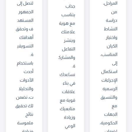
المراحل،
لتصل إلى
جذاب
من
الجمهور
يتناسب
دراسة
المستهد
مع هوية
النشاط
ف وتحقق
علامتك
واختيار
أهدافك
وينشر
الكيان
التسويقي
التفاعل
المناسب،
ة.
والمشارك
إلى
باستخدام
ة.
استكمال
أحدث
نساعدك
الإجراءات
الأدوات
في بناء
الرسمية
والتحليلا
علاقات
والتنسيق
ت، نضمن
قوية مع
مع
لك تحقيق
متابعيك
الجهات
نتائج
وزيادة
الحكومية،
ملموسة
الوعي
لضمان
وزيادة