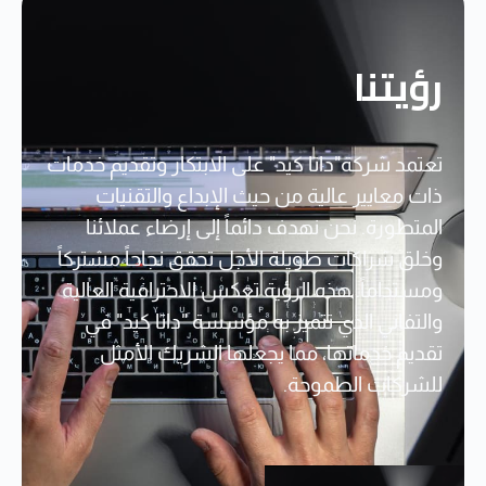
رؤيتنا
تعتمد شركة"داتا كيد" على الابتكار وتقديم خدمات
ذات معايير عالية من حيث الإبداع والتقنيات
المتطورة. نحن نهدف دائماً إلى إرضاء عملائنا
وخلق شراكات طويلة الأجل تحقق نجاحاً مشتركاً
ومستداماً. هذه الرؤية تعكس الاحترافية العالية
والتفاني الذي تتميز به مؤسسة "داتا كيد" في
تقديم خدماتها، مما يجعلها الشريك الأمثل
للشركات الطموحة.