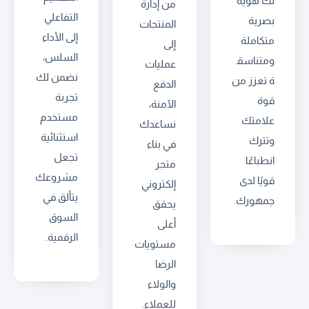
لك هوية
من إدارة
التفاعلي
بصرية
المنتجات
إلى الأداء
متكاملة
إلى
السلس،
ومتناسق
عمليات
نضمن لك
ة تعزز من
الدفع
تجربة
قوة
الآمنة،
مستخدم
علامتك
نساعدك
استثنائية
وتترك
في بناء
تجعل
انطباعًا
متجر
مشروعك
قويًا لدى
إلكتروني
يتألق في
جمهورك.
يحقق
السوق
أعلى
الرقمية.
مستويات
الرضا
والولاء
للعملاء.