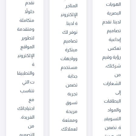
نقدم
الهويات
المتاجر
حلولاً
البصرية
الإلكتروني
متكاملة
لدينا. نقدم
ة لدينا.
ومتقدمة
تصاميم
نوفر لك
لتطوير
إبداعية
تصاميم
المواقع
تعكس
مبتكرة
الإلكتروني
رؤية وقيم
وواجهات
ة
شركتك،
مستخدم
والتطبيقا
من
جذابة
ت التي
الشعارات
تضمن
تتناسب
إلى
تجربة
مع
البطاقات
تسوق
احتياجاتك
والمواد
مريحة
الفريدة.
التسويقي
وممتعة
من
ة. نضمن
لعملائك.
التصميم