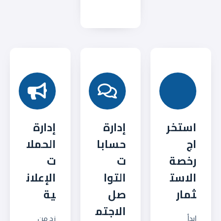
استخر
إدارة
إدارة
اج
حسابا
الحملا
رخصة
ت
ت
الاست
التوا
الإعلان
ثمار
صل
ية
الاجتم
ابدأ
زد من