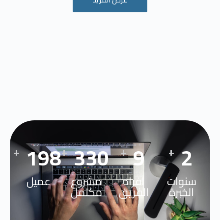
294
490
13
3
+
+
+
+
سنوات
افراد
مشروع
عميل
الخبرة
الفريق
مكتمل