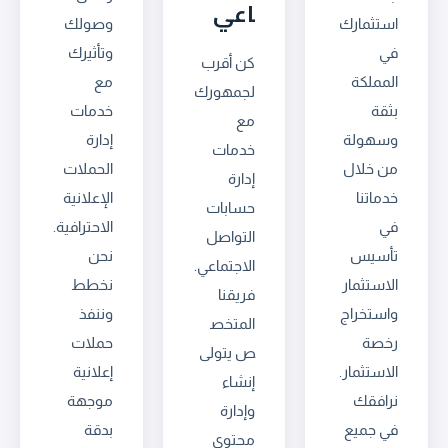
اعي
استثمارك
وصولك
في
وتأثيرك
كن أقرب
المملكة
مع
لجمهورك
بثقة
خدمات
مع
وسهولة
إدارة
خدمات
من خلال
الحملات
إدارة
خدماتنا
الإعلانية
حسابات
في
الاحترافية.
التواصل
تأسيس
نحن
الاجتماعي.
الاستثمار
نخطط
فريقنا
واستخراج
وننفذ
المتخص
رخصة
حملات
ص يتولى
الاستثمار.
إعلانية
إنشاء
نرافقك
موجهة
وإدارة
في جميع
بدقة
محتوى