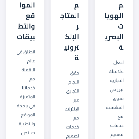
م
م
الموا
الهويا
المتاج
قع
ت
ر
والتط
البصري
الإلك
بيقات
ة
تروني
انطلق في
ة
عالم
اجعل
الرقمنة
علامتك
حقق
مع
التجارية
النجاح
خدماتنا
تبرز في
التجاري
المتميزة
سوق
عبر
في برمجة
المنافسة
الإنترنت
المواقع
مع
مع
والتطبيقا
خدمات
خدمات
ت. نحن
تصميم
تصميم