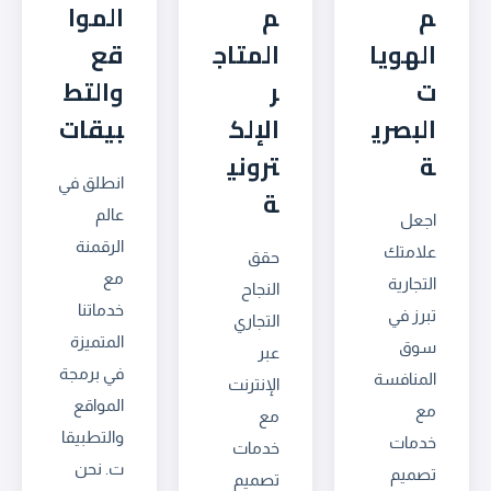
م
م
الموا
الهويا
المتاج
قع
ت
ر
والتط
البصري
الإلك
بيقات
ة
تروني
انطلق في
ة
عالم
اجعل
الرقمنة
علامتك
حقق
مع
التجارية
النجاح
خدماتنا
تبرز في
التجاري
المتميزة
سوق
عبر
في برمجة
المنافسة
الإنترنت
المواقع
مع
مع
والتطبيقا
خدمات
خدمات
ت. نحن
تصميم
تصميم