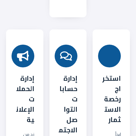
استخر
إدارة
إدارة
اج
حسابا
الحملا
رخصة
ت
ت
الاست
التوا
الإعلان
ثمار
صل
ية
الاجتم
ابدأ
زد من