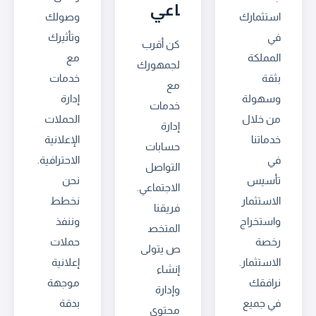
اعي
استثمارك
وصولك
في
وتأثيرك
كن أقرب
المملكة
مع
لجمهورك
بثقة
خدمات
مع
وسهولة
إدارة
خدمات
من خلال
الحملات
إدارة
خدماتنا
الإعلانية
حسابات
في
الاحترافية.
التواصل
تأسيس
نحن
الاجتماعي.
الاستثمار
نخطط
فريقنا
واستخراج
وننفذ
المتخص
رخصة
حملات
ص يتولى
الاستثمار.
إعلانية
إنشاء
نرافقك
موجهة
وإدارة
في جميع
بدقة
محتوى