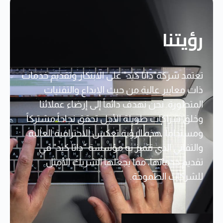
رؤيتنا
تعتمد شركة"داتا كيد" على الابتكار وتقديم خدمات
ذات معايير عالية من حيث الإبداع والتقنيات
المتطورة. نحن نهدف دائماً إلى إرضاء عملائنا
وخلق شراكات طويلة الأجل تحقق نجاحاً مشتركاً
ومستداماً. هذه الرؤية تعكس الاحترافية العالية
والتفاني الذي تتميز به مؤسسة "داتا كيد" في
تقديم خدماتها، مما يجعلها الشريك الأمثل
للشركات الطموحة.