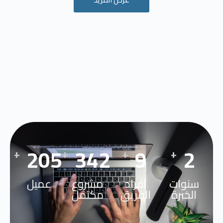
296
494
13
3
+
+
+
+
سنوات
افراد
مشروع
عميل
الخبرة
الفريق
مكتمل