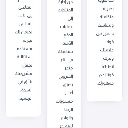
لك هوية
من إدارة
التفاعلي
بصرية
المنتجات
إلى الأداء
متكاملة
إلى
السلس،
ومتناسق
عمليات
نضمن لك
ة تعزز من
الدفع
تجربة
قوة
الآمنة،
مستخدم
علامتك
نساعدك
استثنائية
وتترك
في بناء
تجعل
انطباعًا
متجر
مشروعك
قويًا لدى
إلكتروني
يتألق في
جمهورك.
يحقق
السوق
أعلى
الرقمية.
مستويات
الرضا
والولاء
للعملاء.