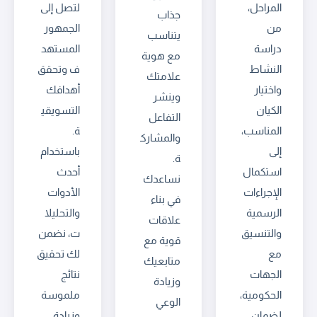
المراحل،
لتصل إلى
جذاب
من
الجمهور
يتناسب
دراسة
المستهد
مع هوية
النشاط
ف وتحقق
علامتك
واختيار
أهدافك
وينشر
الكيان
التسويقي
التفاعل
المناسب،
ة.
والمشارك
إلى
باستخدام
ة.
استكمال
أحدث
نساعدك
الإجراءات
الأدوات
في بناء
الرسمية
والتحليلا
علاقات
والتنسيق
ت، نضمن
قوية مع
مع
لك تحقيق
متابعيك
الجهات
نتائج
وزيادة
الحكومية،
ملموسة
الوعي
لضمان
وزيادة