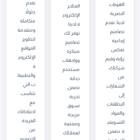
نقدم
الهويات
المتاجر
حلولاً
البصرية
الإلكتروني
متكاملة
لدينا. نقدم
ة لدينا.
ومتقدمة
تصاميم
نوفر لك
لتطوير
إبداعية
تصاميم
المواقع
تعكس
مبتكرة
الإلكتروني
رؤية وقيم
وواجهات
ة
شركتك،
مستخدم
والتطبيقا
من
جذابة
ت التي
الشعارات
تضمن
تتناسب
إلى
تجربة
مع
البطاقات
تسوق
احتياجاتك
والمواد
مريحة
الفريدة.
التسويقي
وممتعة
من
ة. نضمن
لعملائك.
التصميم