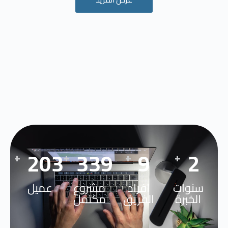
273
455
12
3
+
+
+
+
سنوات
افراد
مشروع
عميل
الخبرة
الفريق
مكتمل