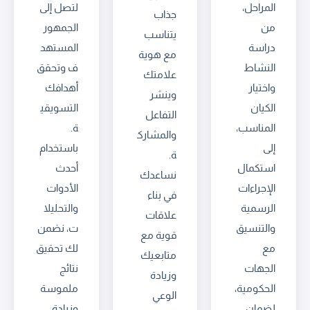
المراحل،
لتصل إلى
جذاب
من
الجمهور
يتناسب
دراسة
المستهد
مع هوية
النشاط
ف وتحقق
علامتك
واختيار
أهدافك
وينشر
الكيان
التسويقي
التفاعل
المناسب،
ة.
والمشارك
إلى
باستخدام
ة.
استكمال
أحدث
نساعدك
الإجراءات
الأدوات
في بناء
الرسمية
والتحليلا
علاقات
والتنسيق
ت، نضمن
قوية مع
مع
لك تحقيق
متابعيك
الجهات
نتائج
وزيادة
الحكومية،
ملموسة
الوعي
لضمان
وزيادة