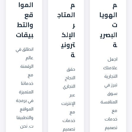
م
م
الموا
الهويا
المتاج
قع
ت
ر
والتط
البصري
الإلك
بيقات
ة
تروني
انطلق في
ة
عالم
اجعل
الرقمنة
علامتك
حقق
مع
التجارية
النجاح
خدماتنا
تبرز في
التجاري
المتميزة
سوق
عبر
في برمجة
المنافسة
الإنترنت
المواقع
مع
مع
والتطبيقا
خدمات
خدمات
ت. نحن
تصميم
تصميم