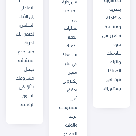
لك هوية
من إدارة
التفاعلي
بصرية
المنتجات
إلى الأداء
متكاملة
إلى
السلس،
ومتناسق
عمليات
نضمن لك
ة تعزز من
الدفع
تجربة
قوة
الآمنة،
مستخدم
علامتك
نساعدك
استثنائية
وتترك
في بناء
تجعل
انطباعًا
متجر
مشروعك
قويًا لدى
إلكتروني
يتألق في
جمهورك.
يحقق
السوق
أعلى
الرقمية.
مستويات
الرضا
والولاء
للعملاء.