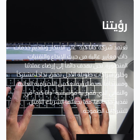
رؤيتنا
تعتمد شركة"داتا كيد" على الابتكار وتقديم خدمات
ذات معايير عالية من حيث الإبداع والتقنيات
المتطورة. نحن نهدف دائماً إلى إرضاء عملائنا
وخلق شراكات طويلة الأجل تحقق نجاحاً مشتركاً
ومستداماً. هذه الرؤية تعكس الاحترافية العالية
والتفاني الذي تتميز به مؤسسة "داتا كيد" في
تقديم خدماتها، مما يجعلها الشريك الأمثل
للشركات الطموحة.