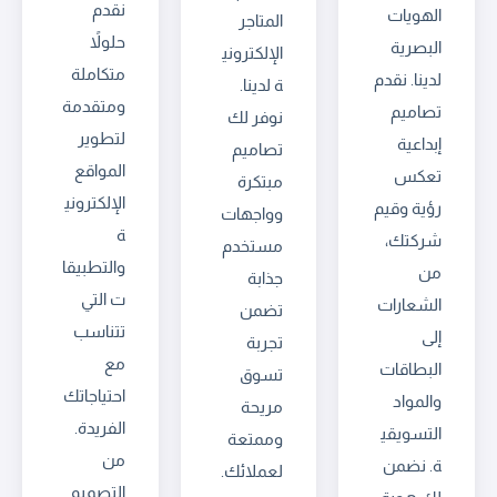
نقدم
الهويات
المتاجر
حلولاً
البصرية
الإلكتروني
متكاملة
لدينا. نقدم
ة لدينا.
ومتقدمة
تصاميم
نوفر لك
لتطوير
إبداعية
تصاميم
المواقع
تعكس
مبتكرة
الإلكتروني
رؤية وقيم
وواجهات
ة
شركتك،
مستخدم
والتطبيقا
من
جذابة
ت التي
الشعارات
تضمن
تتناسب
إلى
تجربة
مع
البطاقات
تسوق
احتياجاتك
والمواد
مريحة
الفريدة.
التسويقي
وممتعة
من
ة. نضمن
لعملائك.
التصميم