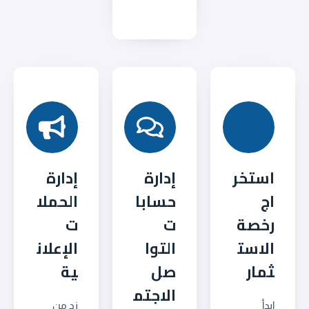
استخر
إدارة
إدارة
اج
حسابا
الحملا
رخصة
ت
ت
الاست
التوا
الإعلان
ثمار
صل
ية
الاجتم
ابدأ
زد من