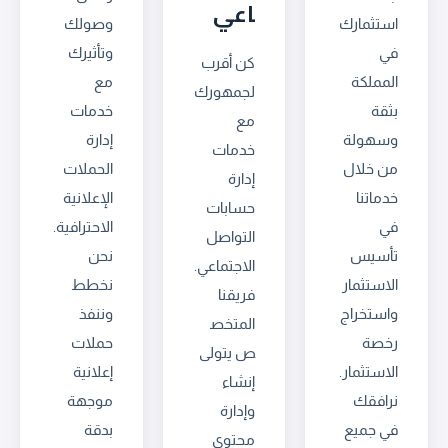
اعي
استثمارك
وصولك
في
وتأثيرك
كن أقرب
المملكة
مع
لجمهورك
بثقة
خدمات
مع
وسهولة
إدارة
خدمات
من خلال
الحملات
إدارة
خدماتنا
الإعلانية
حسابات
في
الاحترافية.
التواصل
تأسيس
نحن
الاجتماعي.
الاستثمار
نخطط
فريقنا
واستخراج
وننفذ
المتخص
رخصة
حملات
ص يتولى
الاستثمار.
إعلانية
إنشاء
نرافقك
موجهة
وإدارة
في جميع
بدقة
محتوى