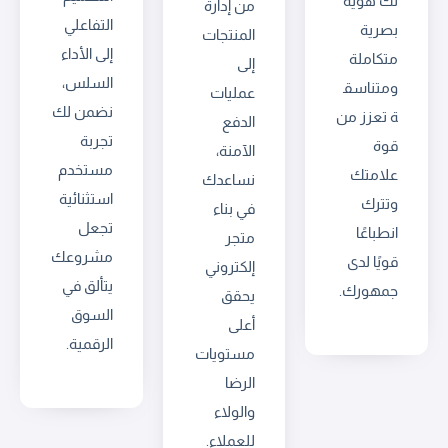
لك هوية
من إدارة
التفاعلي
بصرية
المنتجات
إلى الأداء
متكاملة
إلى
السلس،
ومتناسق
عمليات
نضمن لك
ة تعزز من
الدفع
تجربة
قوة
الآمنة،
مستخدم
علامتك
نساعدك
استثنائية
وتترك
في بناء
تجعل
انطباعًا
متجر
مشروعك
قويًا لدى
إلكتروني
يتألق في
جمهورك.
يحقق
السوق
أعلى
الرقمية.
مستويات
الرضا
والولاء
للعملاء.