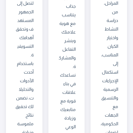
المراحل،
لتصل إلى
جذاب
من
الجمهور
يتناسب
دراسة
المستهد
مع هوية
النشاط
ف وتحقق
علامتك
واختيار
أهدافك
وينشر
الكيان
التسويقي
التفاعل
المناسب،
ة.
والمشارك
إلى
باستخدام
ة.
استكمال
أحدث
نساعدك
الإجراءات
الأدوات
في بناء
الرسمية
والتحليلا
علاقات
والتنسيق
ت، نضمن
قوية مع
مع
لك تحقيق
متابعيك
الجهات
نتائج
وزيادة
الحكومية،
ملموسة
الوعي
لضمان
وزيادة