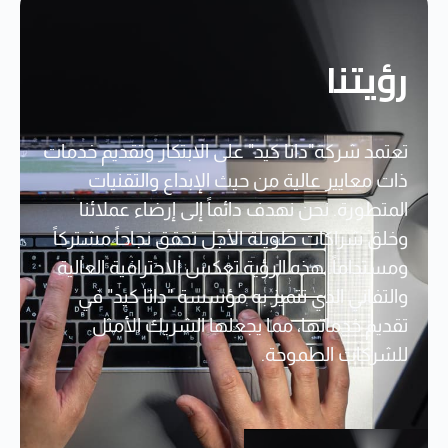
رؤيتنا
تعتمد شركة"داتا كيد" على الابتكار وتقديم خدمات
ذات معايير عالية من حيث الإبداع والتقنيات
المتطورة. نحن نهدف دائماً إلى إرضاء عملائنا
وخلق شراكات طويلة الأجل تحقق نجاحاً مشتركاً
ومستداماً. هذه الرؤية تعكس الاحترافية العالية
والتفاني الذي تتميز به مؤسسة "داتا كيد" في
تقديم خدماتها، مما يجعلها الشريك الأمثل
للشركات الطموحة.