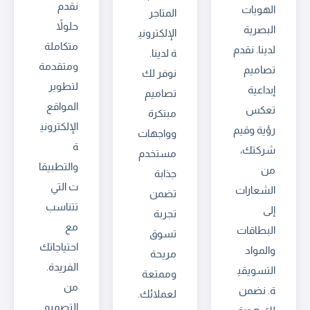
نقدم
الهويات
المتاجر
حلولاً
البصرية
الإلكتروني
متكاملة
لدينا. نقدم
ة لدينا.
ومتقدمة
تصاميم
نوفر لك
لتطوير
إبداعية
تصاميم
المواقع
تعكس
مبتكرة
الإلكتروني
رؤية وقيم
وواجهات
ة
شركتك،
مستخدم
والتطبيقا
من
جذابة
ت التي
الشعارات
تضمن
تتناسب
إلى
تجربة
مع
البطاقات
تسوق
احتياجاتك
والمواد
مريحة
الفريدة.
التسويقي
وممتعة
من
ة. نضمن
لعملائك.
التصميم