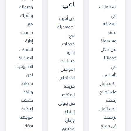
اعي
استثمارك
وصولك
في
وتأثيرك
كن أقرب
المملكة
مع
لجمهورك
بثقة
خدمات
مع
وسهولة
إدارة
خدمات
من خلال
الحملات
إدارة
خدماتنا
الإعلانية
حسابات
في
الاحترافية.
التواصل
تأسيس
نحن
الاجتماعي.
الاستثمار
نخطط
فريقنا
واستخراج
وننفذ
المتخص
رخصة
حملات
ص يتولى
الاستثمار.
إعلانية
إنشاء
نرافقك
موجهة
وإدارة
في جميع
بدقة
محتوى