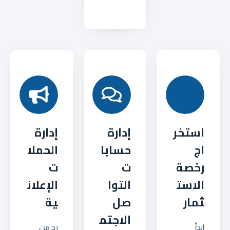
استخر
إدارة
إدارة
اج
حسابا
الحملا
رخصة
ت
ت
الاست
التوا
الإعلان
ثمار
صل
ية
الاجتم
ابدأ
زد من