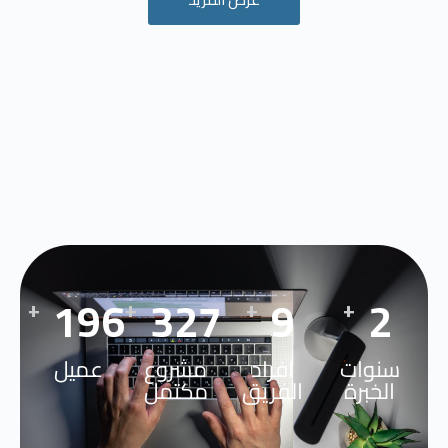
274
458
12
3
+
+
+
+
سنوات
افراد
مشروع
عميل
الخبرة
الفريق
مكتمل