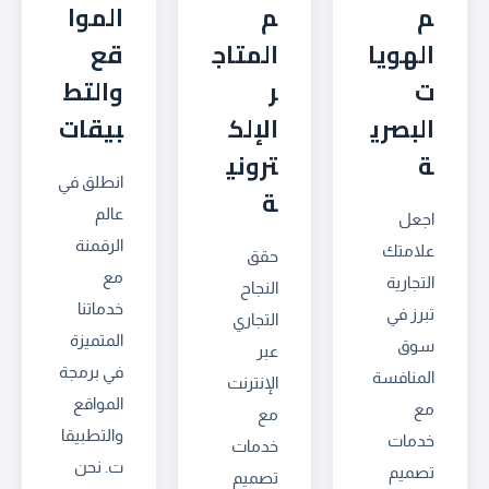
م
م
الموا
الهويا
المتاج
قع
ت
ر
والتط
البصري
الإلك
بيقات
ة
تروني
انطلق في
ة
عالم
اجعل
الرقمنة
علامتك
حقق
مع
التجارية
النجاح
خدماتنا
تبرز في
التجاري
المتميزة
سوق
عبر
في برمجة
المنافسة
الإنترنت
المواقع
مع
مع
والتطبيقا
خدمات
خدمات
ت. نحن
تصميم
تصميم