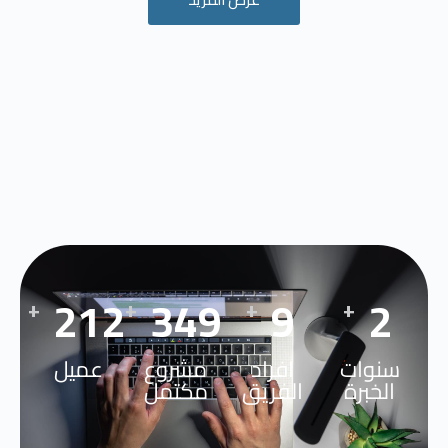
270
449
12
3
+
+
+
+
سنوات
افراد
مشروع
عميل
الخبرة
الفريق
مكتمل