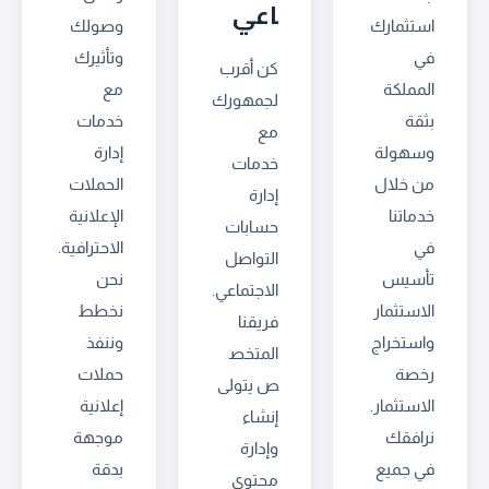
اعي
استثمارك
وصولك
في
وتأثيرك
كن أقرب
المملكة
مع
لجمهورك
بثقة
خدمات
مع
وسهولة
إدارة
خدمات
من خلال
الحملات
إدارة
خدماتنا
الإعلانية
حسابات
في
الاحترافية.
التواصل
تأسيس
نحن
الاجتماعي.
الاستثمار
نخطط
فريقنا
واستخراج
وننفذ
المتخص
رخصة
حملات
ص يتولى
الاستثمار.
إعلانية
إنشاء
نرافقك
موجهة
وإدارة
في جميع
بدقة
محتوى