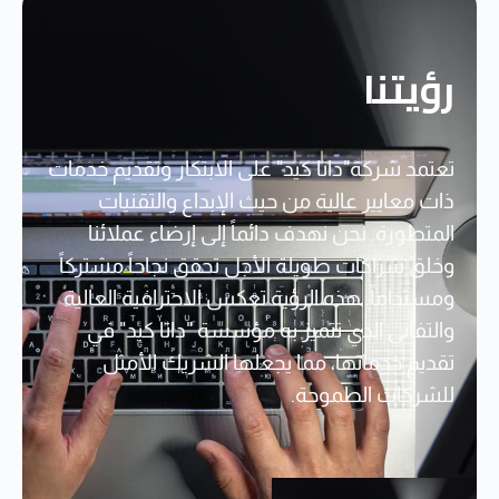
رؤيتنا
تعتمد شركة"داتا كيد" على الابتكار وتقديم خدمات
ذات معايير عالية من حيث الإبداع والتقنيات
المتطورة. نحن نهدف دائماً إلى إرضاء عملائنا
وخلق شراكات طويلة الأجل تحقق نجاحاً مشتركاً
ومستداماً. هذه الرؤية تعكس الاحترافية العالية
والتفاني الذي تتميز به مؤسسة "داتا كيد" في
تقديم خدماتها، مما يجعلها الشريك الأمثل
للشركات الطموحة.