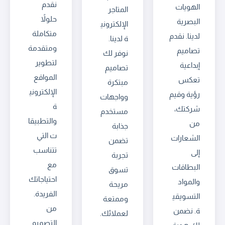
نقدم
الهويات
المتاجر
حلولاً
البصرية
الإلكتروني
متكاملة
لدينا. نقدم
ة لدينا.
ومتقدمة
تصاميم
نوفر لك
لتطوير
إبداعية
تصاميم
المواقع
تعكس
مبتكرة
الإلكتروني
رؤية وقيم
وواجهات
ة
شركتك،
مستخدم
والتطبيقا
من
جذابة
ت التي
الشعارات
تضمن
تتناسب
إلى
تجربة
مع
البطاقات
تسوق
احتياجاتك
والمواد
مريحة
الفريدة.
التسويقي
وممتعة
من
ة. نضمن
لعملائك.
التصميم