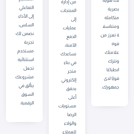
لك هوية
من إدارة
التفاعلي
بصرية
المنتجات
إلى الأداء
متكاملة
إلى
السلس،
ومتناسق
عمليات
نضمن لك
ة تعزز من
الدفع
تجربة
قوة
الآمنة،
مستخدم
علامتك
نساعدك
استثنائية
وتترك
في بناء
تجعل
انطباعًا
متجر
مشروعك
قويًا لدى
إلكتروني
يتألق في
جمهورك.
يحقق
السوق
أعلى
الرقمية.
مستويات
الرضا
والولاء
للعملاء.