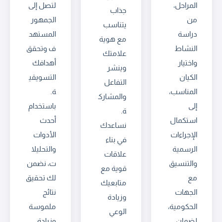
المراحل،
لتصل إلى
جذاب
من
الجمهور
يتناسب
دراسة
المستهد
مع هوية
النشاط
ف وتحقق
علامتك
واختيار
أهدافك
وينشر
الكيان
التسويقي
التفاعل
المناسب،
ة.
والمشارك
إلى
باستخدام
ة.
استكمال
أحدث
نساعدك
الإجراءات
الأدوات
في بناء
الرسمية
والتحليلا
علاقات
والتنسيق
ت، نضمن
قوية مع
مع
لك تحقيق
متابعيك
الجهات
نتائج
وزيادة
الحكومية،
ملموسة
الوعي
لضمان
وزيادة