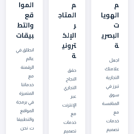
م
م
الموا
الهويا
المتاج
قع
ت
ر
والتط
البصري
الإلك
بيقات
ة
تروني
انطلق في
ة
عالم
اجعل
الرقمنة
علامتك
حقق
مع
التجارية
النجاح
خدماتنا
تبرز في
التجاري
المتميزة
سوق
عبر
في برمجة
المنافسة
الإنترنت
المواقع
مع
مع
والتطبيقا
خدمات
خدمات
ت. نحن
تصميم
تصميم