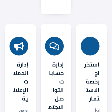
استخر
إدارة
إدارة
اج
حسابا
الحملا
رخصة
ت
ت
الاست
التوا
الإعلان
ثمار
صل
ية
الاجتم
ابدأ
زد من