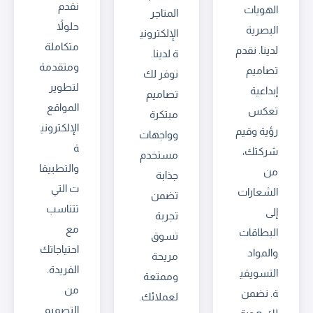
نقدم
الهويات
المتاجر
حلولاً
البصرية
الإلكتروني
متكاملة
لدينا. نقدم
ة لدينا.
ومتقدمة
تصاميم
نوفر لك
لتطوير
إبداعية
تصاميم
المواقع
تعكس
مبتكرة
الإلكتروني
رؤية وقيم
وواجهات
ة
شركتك،
مستخدم
والتطبيقا
من
جذابة
ت التي
الشعارات
تضمن
تتناسب
إلى
تجربة
مع
البطاقات
تسوق
احتياجاتك
والمواد
مريحة
الفريدة.
التسويقي
وممتعة
من
ة. نضمن
لعملائك.
التصميم