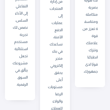
لك هوية
من إدارة
التفاعلي
بصرية
المنتجات
إلى الأداء
متكاملة
إلى
السلس،
ومتناسق
عمليات
نضمن لك
ة تعزز من
الدفع
تجربة
قوة
الآمنة،
مستخدم
علامتك
نساعدك
استثنائية
وتترك
في بناء
تجعل
انطباعًا
متجر
مشروعك
قويًا لدى
إلكتروني
يتألق في
جمهورك.
يحقق
السوق
أعلى
الرقمية.
مستويات
الرضا
والولاء
للعملاء.