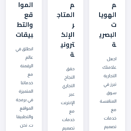
م
م
الموا
الهويا
المتاج
قع
ت
ر
والتط
البصري
الإلك
بيقات
ة
تروني
انطلق في
ة
عالم
اجعل
الرقمنة
علامتك
حقق
مع
التجارية
النجاح
خدماتنا
تبرز في
التجاري
المتميزة
سوق
عبر
في برمجة
المنافسة
الإنترنت
المواقع
مع
مع
والتطبيقا
خدمات
خدمات
ت. نحن
تصميم
تصميم