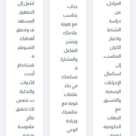
المراحل،
لتصل إلى
جذاب
من
الجمهور
يتناسب
دراسة
المستهد
مع هوية
النشاط
ف وتحقق
علامتك
واختيار
أهدافك
وينشر
الكيان
التسويقي
التفاعل
المناسب،
ة.
والمشارك
إلى
باستخدام
ة.
استكمال
أحدث
نساعدك
الإجراءات
الأدوات
في بناء
الرسمية
والتحليلا
علاقات
والتنسيق
ت، نضمن
قوية مع
مع
لك تحقيق
متابعيك
الجهات
نتائج
وزيادة
الحكومية،
ملموسة
الوعي
لضمان
وزيادة