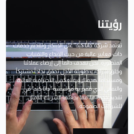
رؤيتنا
تعتمد شركة"داتا كيد" على الابتكار وتقديم خدمات
ذات معايير عالية من حيث الإبداع والتقنيات
المتطورة. نحن نهدف دائماً إلى إرضاء عملائنا
وخلق شراكات طويلة الأجل تحقق نجاحاً مشتركاً
ومستداماً. هذه الرؤية تعكس الاحترافية العالية
والتفاني الذي تتميز به مؤسسة "داتا كيد" في
تقديم خدماتها، مما يجعلها الشريك الأمثل
للشركات الطموحة.