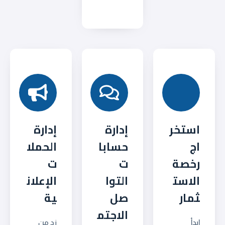
استخر
إدارة
إدارة
اج
حسابا
الحملا
رخصة
ت
ت
الاست
التوا
الإعلان
ثمار
صل
ية
الاجتم
ابدأ
زد من