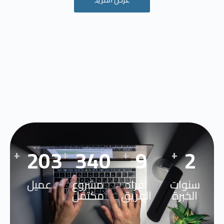
290
484
13
3
+
+
+
+
سنوات
افراد
مشروع
عميل
الخبرة
الفريق
مكتمل