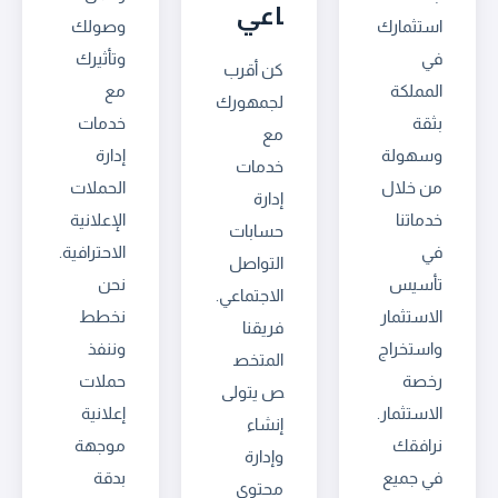
اعي
استثمارك
وصولك
في
وتأثيرك
كن أقرب
المملكة
مع
لجمهورك
بثقة
خدمات
مع
وسهولة
إدارة
خدمات
من خلال
الحملات
إدارة
خدماتنا
الإعلانية
حسابات
في
الاحترافية.
التواصل
تأسيس
نحن
الاجتماعي.
الاستثمار
نخطط
فريقنا
واستخراج
وننفذ
المتخص
رخصة
حملات
ص يتولى
الاستثمار.
إعلانية
إنشاء
نرافقك
موجهة
وإدارة
في جميع
بدقة
محتوى