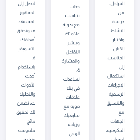
المراحل،
لتصل إلى
جذاب
من
الجمهور
يتناسب
دراسة
المستهد
مع هوية
النشاط
ف وتحقق
علامتك
واختيار
أهدافك
وينشر
الكيان
التسويقي
التفاعل
المناسب،
ة.
والمشارك
إلى
باستخدام
ة.
استكمال
أحدث
نساعدك
الإجراءات
الأدوات
في بناء
الرسمية
والتحليلا
علاقات
والتنسيق
ت، نضمن
قوية مع
مع
لك تحقيق
متابعيك
الجهات
نتائج
وزيادة
الحكومية،
ملموسة
الوعي
لضمان
وزيادة