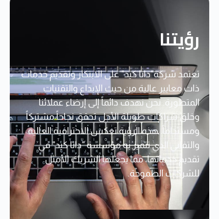
رؤيتنا
تعتمد شركة"داتا كيد" على الابتكار وتقديم خدمات
ذات معايير عالية من حيث الإبداع والتقنيات
المتطورة. نحن نهدف دائماً إلى إرضاء عملائنا
وخلق شراكات طويلة الأجل تحقق نجاحاً مشتركاً
ومستداماً. هذه الرؤية تعكس الاحترافية العالية
والتفاني الذي تتميز به مؤسسة "داتا كيد" في
تقديم خدماتها، مما يجعلها الشريك الأمثل
للشركات الطموحة.