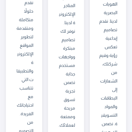
نقدم
الهويات
المتاجر
حلولاً
البصرية
الإلكتروني
متكاملة
لدينا. نقدم
ة لدينا.
ومتقدمة
تصاميم
نوفر لك
لتطوير
إبداعية
تصاميم
المواقع
تعكس
مبتكرة
الإلكتروني
رؤية وقيم
وواجهات
ة
شركتك،
مستخدم
والتطبيقا
من
جذابة
ت التي
الشعارات
تضمن
تتناسب
إلى
تجربة
مع
البطاقات
تسوق
احتياجاتك
والمواد
مريحة
الفريدة.
التسويقي
وممتعة
من
ة. نضمن
لعملائك.
التصميم