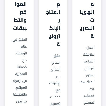
م
م
الموا
الهويا
المتاج
قع
ت
ر
والتط
البصري
الإلك
بيقات
ة
تروني
انطلق في
ة
عالم
اجعل
الرقمنة
علامتك
حقق
مع
التجارية
النجاح
خدماتنا
تبرز في
التجاري
المتميزة
سوق
عبر
في برمجة
المنافسة
الإنترنت
المواقع
مع
مع
والتطبيقا
خدمات
خدمات
ت. نحن
تصميم
تصميم