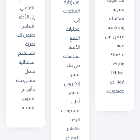
لك هوية
من إدارة
التفاعلي
بصرية
المنتجات
إلى الأداء
متكاملة
إلى
السلس،
ومتناسق
عمليات
نضمن لك
ة تعزز من
الدفع
تجربة
قوة
الآمنة،
مستخدم
علامتك
نساعدك
استثنائية
وتترك
في بناء
تجعل
انطباعًا
متجر
مشروعك
قويًا لدى
إلكتروني
يتألق في
جمهورك.
يحقق
السوق
أعلى
الرقمية.
مستويات
الرضا
والولاء
للعملاء.