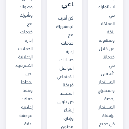
اعي
استثمارك
وصولك
في
وتأثيرك
كن أقرب
المملكة
مع
لجمهورك
بثقة
خدمات
مع
وسهولة
إدارة
خدمات
من خلال
الحملات
إدارة
خدماتنا
الإعلانية
حسابات
في
الاحترافية.
التواصل
تأسيس
نحن
الاجتماعي.
الاستثمار
نخطط
فريقنا
واستخراج
وننفذ
المتخص
رخصة
حملات
ص يتولى
الاستثمار.
إعلانية
إنشاء
نرافقك
موجهة
وإدارة
في جميع
بدقة
محتوى