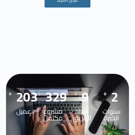
250
410
11
3
+
+
+
+
سنوات
افراد
مشروع
عميل
الخبرة
الفريق
مكتمل