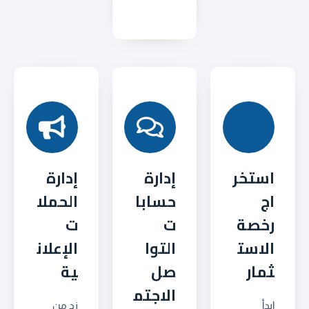
استخر
إدارة
إدارة
اج
حسابا
الحملا
رخصة
ت
ت
الاست
التوا
الإعلان
ثمار
صل
ية
الاجتم
ابدأ
زد من