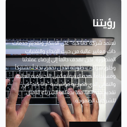
رؤيتنا
تعتمد شركة"داتا كيد" على الابتكار وتقديم خدمات
ذات معايير عالية من حيث الإبداع والتقنيات
المتطورة. نحن نهدف دائماً إلى إرضاء عملائنا
وخلق شراكات طويلة الأجل تحقق نجاحاً مشتركاً
ومستداماً. هذه الرؤية تعكس الاحترافية العالية
والتفاني الذي تتميز به مؤسسة "داتا كيد" في
تقديم خدماتها، مما يجعلها الشريك الأمثل
للشركات الطموحة.