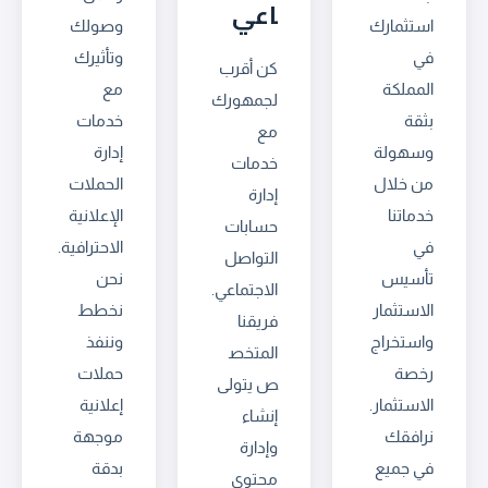
اعي
استثمارك
وصولك
في
وتأثيرك
كن أقرب
المملكة
مع
لجمهورك
بثقة
خدمات
مع
وسهولة
إدارة
خدمات
من خلال
الحملات
إدارة
خدماتنا
الإعلانية
حسابات
في
الاحترافية.
التواصل
تأسيس
نحن
الاجتماعي.
الاستثمار
نخطط
فريقنا
واستخراج
وننفذ
المتخص
رخصة
حملات
ص يتولى
الاستثمار.
إعلانية
إنشاء
نرافقك
موجهة
وإدارة
في جميع
بدقة
محتوى