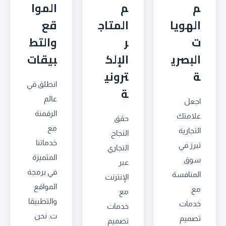
م
م
الموا
الهويا
المتاج
قع
ت
ر
والتط
البصري
الإلك
بيقات
ة
تروني
انطلق في
ة
عالم
اجعل
الرقمنة
علامتك
حقق
مع
التجارية
النجاح
خدماتنا
تبرز في
التجاري
المتميزة
سوق
عبر
في برمجة
المنافسة
الإنترنت
المواقع
مع
مع
والتطبيقا
خدمات
خدمات
ت. نحن
تصميم
تصميم