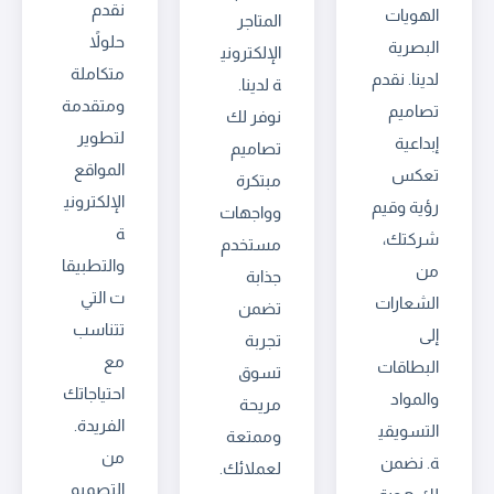
نقدم
الهويات
المتاجر
حلولاً
البصرية
الإلكتروني
متكاملة
لدينا. نقدم
ة لدينا.
ومتقدمة
تصاميم
نوفر لك
لتطوير
إبداعية
تصاميم
المواقع
تعكس
مبتكرة
الإلكتروني
رؤية وقيم
وواجهات
ة
شركتك،
مستخدم
والتطبيقا
من
جذابة
ت التي
الشعارات
تضمن
تتناسب
إلى
تجربة
مع
البطاقات
تسوق
احتياجاتك
والمواد
مريحة
الفريدة.
التسويقي
وممتعة
من
ة. نضمن
لعملائك.
التصميم