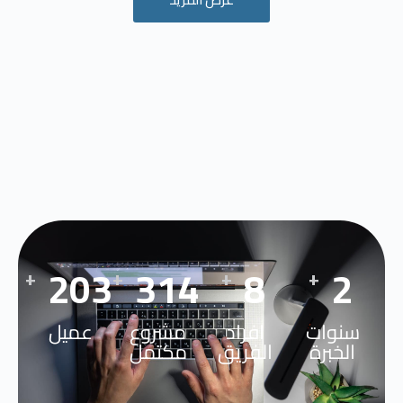
296
485
13
3
+
+
+
+
سنوات
افراد
مشروع
عميل
الخبرة
الفريق
مكتمل