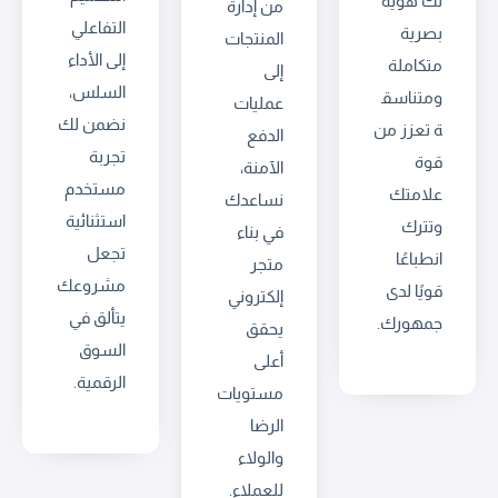
لك هوية
من إدارة
التفاعلي
بصرية
المنتجات
إلى الأداء
متكاملة
إلى
السلس،
ومتناسق
عمليات
نضمن لك
ة تعزز من
الدفع
تجربة
قوة
الآمنة،
مستخدم
علامتك
نساعدك
استثنائية
وتترك
في بناء
تجعل
انطباعًا
متجر
مشروعك
قويًا لدى
إلكتروني
يتألق في
جمهورك.
يحقق
السوق
أعلى
الرقمية.
مستويات
الرضا
والولاء
للعملاء.