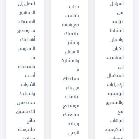
المراحل،
لتصل إلى
جذاب
من
الجمهور
يتناسب
دراسة
المستهد
مع هوية
النشاط
ف وتحقق
علامتك
واختيار
أهدافك
وينشر
الكيان
التسويقي
التفاعل
المناسب،
ة.
والمشارك
إلى
باستخدام
ة.
استكمال
أحدث
نساعدك
الإجراءات
الأدوات
في بناء
الرسمية
والتحليلا
علاقات
والتنسيق
ت، نضمن
قوية مع
مع
لك تحقيق
متابعيك
الجهات
نتائج
وزيادة
الحكومية،
ملموسة
الوعي
لضمان
وزيادة