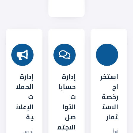
استخر
إدارة
إدارة
اج
حسابا
الحملا
رخصة
ت
ت
الاست
التوا
الإعلان
ثمار
صل
ية
الاجتم
ابدأ
زد من